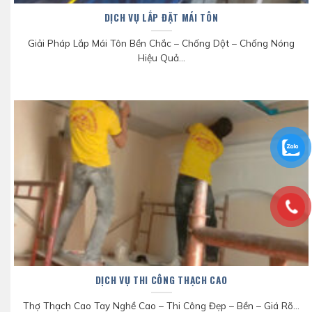
DỊCH VỤ LẮP ĐẶT MÁI TÔN
Giải Pháp Lắp Mái Tôn Bền Chắc – Chống Dột – Chống Nóng
Hiệu Quả...
DỊCH VỤ THI CÔNG THẠCH CAO
Thợ Thạch Cao Tay Nghề Cao – Thi Công Đẹp – Bền – Giá Rõ...