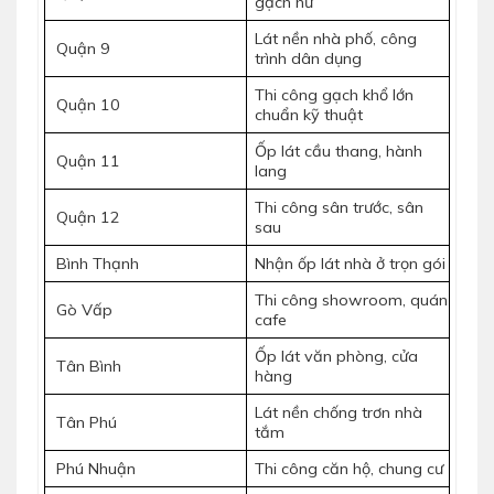
gạch hư
Lát nền nhà phố, công
Quận 9
trình dân dụng
Thi công gạch khổ lớn
Quận 10
chuẩn kỹ thuật
Ốp lát cầu thang, hành
Quận 11
lang
Thi công sân trước, sân
Quận 12
sau
Bình Thạnh
Nhận ốp lát nhà ở trọn gói
Thi công showroom, quán
Gò Vấp
cafe
Ốp lát văn phòng, cửa
Tân Bình
hàng
Lát nền chống trơn nhà
Tân Phú
tắm
Phú Nhuận
Thi công căn hộ, chung cư