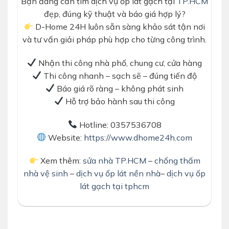
Bạn đang cần tìm dịch vụ ốp lát gạch tại
TP.HCM
đẹp, đúng kỹ thuật và báo giá hợp lý?
D-Home 24H luôn sẵn sàng khảo sát tận nơi
và tư vấn giải pháp phù hợp cho từng công trình.
Nhận thi công nhà phố, chung cư, cửa hàng
Thi công nhanh – sạch sẽ – đúng tiến độ
Báo giá rõ ràng – không phát sinh
Hỗ trợ bảo hành sau thi công
Hotline: 0357536708
Website:
https://www.dhome24h.com
Xem thêm:
sửa nhà TP.HCM
–
chống thấm
nhà vệ sinh
–
dịch vụ ốp lát nền nhà
–
dịch vụ ốp
lát gạch tại tphcm