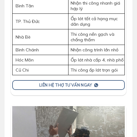
Nhận thi công nhanh giá
Bình Tân
hợp lý
Ốp lát tất cả hạng mục
TP. Thủ Đức
dân dụng
Thi công nền gạch và
Nhà Bè
chống thấm
Bình Chánh
Nhận công trình lớn nhỏ
Hóc Môn
Ốp lát nhà cấp 4, nhà phố
Củ Chi
Thi công ốp lát trọn gói
LIÊN HỆ THỢ TƯ VẤN NGAY