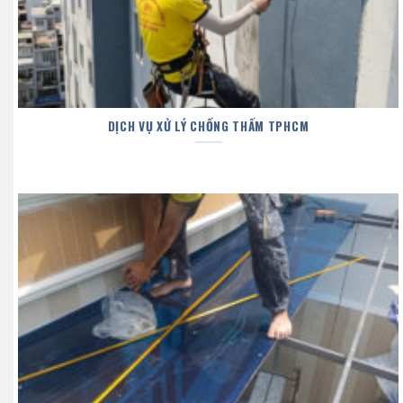
DỊCH VỤ XỬ LÝ CHỐNG THẤM TPHCM