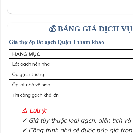
💰 BẢNG GIÁ DỊCH V
Giá thợ ốp lát gạch Quận 1 tham khảo
HẠNG MỤC
Lát gạch nền nhà
Ốp gạch tường
Ốp lát nhà vệ sinh
Thi công gạch khổ lớn
⚠️ Lưu ý:
✔ Giá tùy thuộc loại gạch, diện tích và
✔ Công trình nhỏ sẽ được báo giá trọn