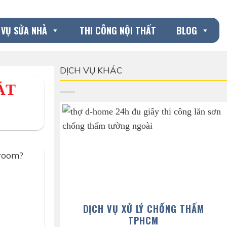
 VỤ SỬA NHÀ
THI CÔNG NỘI THẤT
BLOG
DỊCH VỤ KHÁC
ÁT
wroom?
DỊCH VỤ XỬ LÝ CHỐNG THẤM
TPHCM