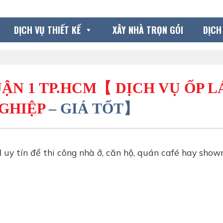
DỊCH VỤ THIẾT KẾ
XÂY NHÀ TRỌN GÓI
DỊCH
UẬN 1 TP.HCM【
DỊCH VỤ
ỐP L
GHIỆP
– GIÁ TỐT】
M
uy tín để thi công nhà ở, căn hộ, quán café hay sho