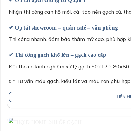
✔ Ốp lát gạch chung cư Quận 1
Nhận thi công căn hộ mới, cải tạo nền gạch cũ, th
✔ Ốp lát showroom – quán café – văn phòng
Thi công nhanh, đảm bảo thẩm mỹ cao, phù hợp kh
✔ Thi công gạch khổ lớn – gạch cao cấp
Đội thợ có kinh nghiệm xử lý gạch 60×120, 80×80, 
👉 Tư vấn mẫu gạch, kiểu lát và màu ron phù hợp 
LIÊN 