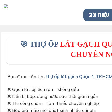
Chuyển
đến
GIỚI THIỆU
nội
dung
🎯
THỢ
ỐP
LÁT GẠCH Q
CHUYÊN N
Bạn đang cần tìm
thợ ốp lát gạch Quận 1 TP.HC
❌ Gạch lát bị lệch ron – không đều
❌ Nền bị bộp, đọng nước sau thời gian ngắn
❌ Thi công chậm – làm thiếu chuyên nghiệp
❌ Báo giá mập mờ, phát sinh nhiều chi phí