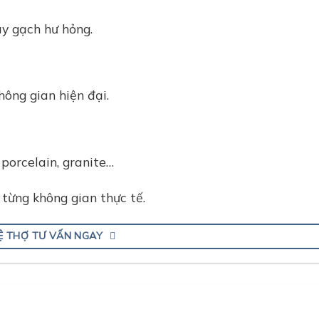
ay gạch hư hỏng.
ông gian hiện đại.
porcelain, granite…
từng không gian thực tế.
HỆ THỢ TƯ VẤN NGAY