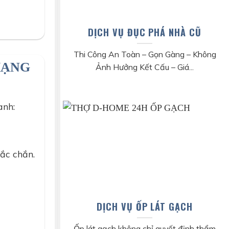
DỊCH VỤ ĐỤC PHÁ NHÀ CŨ
Thi Công An Toàn – Gọn Gàng – Không
HẠNG
Ảnh Hưởng Kết Cấu – Giá...
anh:
ắc chắn.
DỊCH VỤ ỐP LÁT GẠCH
Ốp lát gạch không chỉ quyết định thẩm