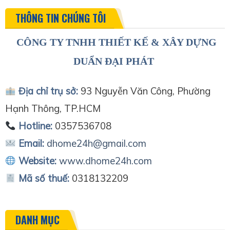
THÔNG TIN CHÚNG TÔI
CÔNG TY TNHH THIẾT KẾ & XÂY DỰNG
DUẨN ĐẠI PHÁT
Địa chỉ trụ sở:
93 Nguyễn Văn Công, Phường
Hạnh Thông, TP.HCM
Hotline:
0357536708
Email:
dhome24h@gmail.com
Website:
www.dhome24h.com
Mã số thuế:
0318132209
DANH MỤC