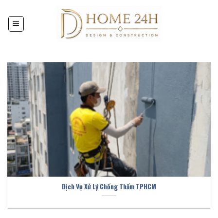
Chuyển
đến
nội
dung
Dịch Vụ Xử Lý Chống Thấm TPHCM