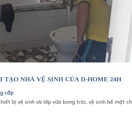
 đục phá cải tạo nhà vệ sinh cũ
I TẠO NHÀ VỆ SINH CỦA D-HOME 24H
ng cấp
hiết bị vệ sinh và lớp vữa bong tróc, vệ sinh bề mặt ch