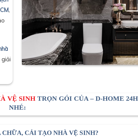
.HCM
,
ảo
 nhà
 giải
thi công ốp đá hoa cương nhà vệ sinh
À VỆ SINH
TRỌN GÓI CỦA – D-HOME 24
NHÉ:
A CHỮA, CẢI TẠO NHÀ VỆ SINH?