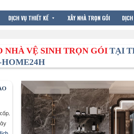
DỊCH VỤ THIẾT KẾ
XÂY NHÀ TRỌN GÓI
DỊCH
O NHÀ VỆ SINH TRỌN GÓI
TẠI T
D-HOME24H
ẠO
cấp,
gây
dịch