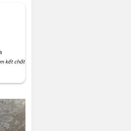
h
m kết chất