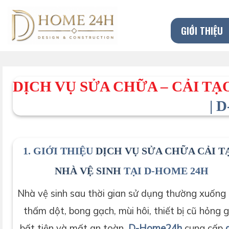
Chuyển
đến
GIỚI THIỆU
nội
dung
DỊCH VỤ SỬA CHỮA – CẢI TẠ
| 
1. GIỚI THIỆU
DỊCH VỤ SỬA CHỮA CẢI T
NHÀ VỆ SINH
TẠI D-HOME 24H
Nhà vệ sinh sau thời gian sử dụng thường xuống 
thấm dột, bong gạch, mùi hôi, thiết bị cũ hỏng 
bất tiện và mất an toàn.
D-Home24h
cung cấp