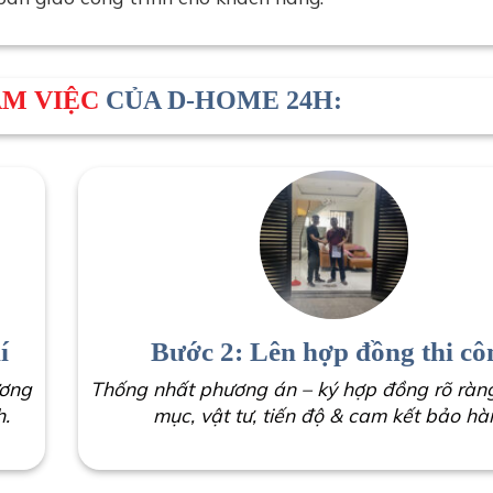
ÀM VIỆC
CỦA D-HOME 24H:
í
Bước 2: Lên hợp đồng thi cô
ương
Thống nhất phương án – ký hợp đồng rõ ràn
h.
mục, vật tư, tiến độ & cam kết bảo hà