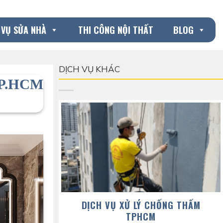
 VỤ SỬA NHÀ
THI CÔNG NỘI THẤT
BLOG
DỊCH VỤ KHÁC
P.HCM
DỊCH VỤ XỬ LÝ CHỐNG THẤM
TPHCM