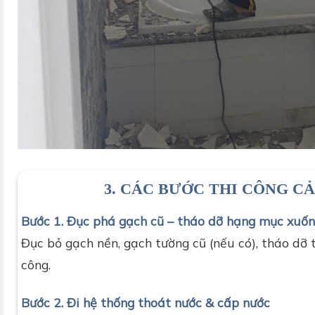
thợ d-home 24h
3. CÁC BƯỚC THI CÔNG CẢ
Bước 1. Đục phá gạch cũ – tháo dỡ hạng mục xuố
Đục bỏ gạch nền, gạch tường cũ (nếu có), tháo dỡ t
công.
Bước 2. Đi hệ thống thoát nước & cấp nước