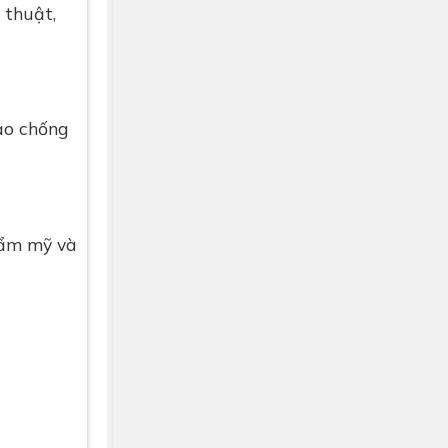
 thuật,
bảo chống
hẩm mỹ và