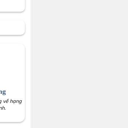
ng
g về hạng
nh.