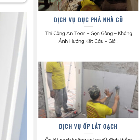
DỊCH VỤ ĐỤC PHÁ NHÀ CŨ
Thi Công An Toàn – Gọn Gàng – Không
Ảnh Hưởng Kết Cấu – Giá...
DỊCH VỤ ỐP LÁT GẠCH
Ốp lát gạch không chỉ quyết định thẩm