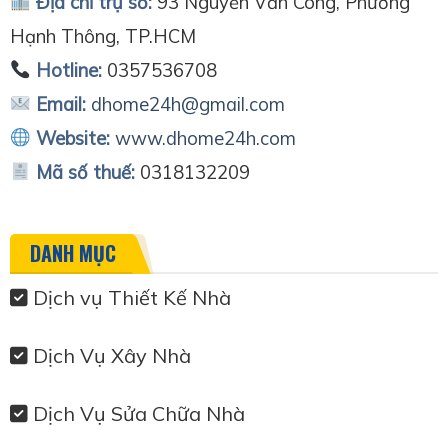
Địa chỉ trụ sở:
93 Nguyễn Văn Công, Phường
Hạnh Thông, TP.HCM
Hotline:
0357536708
Email:
dhome24h@gmail.com
Website:
www.dhome24h.com
Mã số thuế:
0318132209
DANH MỤC
Dịch vụ Thiết Kế Nhà
Dịch Vụ Xây Nhà
Dịch Vụ Sửa Chữa Nhà