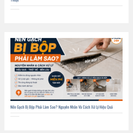
Nền Gạch Bị Bộp Phải Làm Sao? Nguyên Nhân Và Cách Xử Lý Hiệu Quả