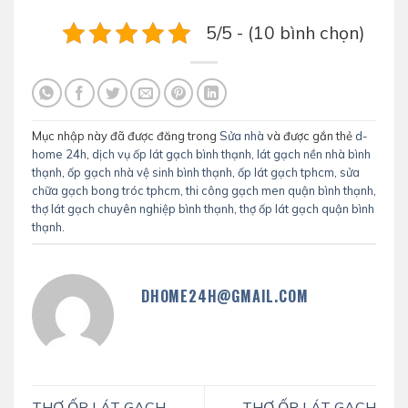
5/5 - (10 bình chọn)
Mục nhập này đã được đăng trong
Sửa nhà
và được gắn thẻ
d-
home 24h
,
dịch vụ ốp lát gạch bình thạnh
,
lát gạch nền nhà bình
thạnh
,
ốp gạch nhà vệ sinh bình thạnh
,
ốp lát gạch tphcm
,
sửa
chữa gạch bong tróc tphcm
,
thi công gạch men quận bình thạnh
,
thợ lát gạch chuyên nghiệp bình thạnh
,
thợ ốp lát gạch quận bình
thạnh
.
DHOME24H@GMAIL.COM
THỢ ỐP LÁT GẠCH
THỢ ỐP LÁT GẠCH