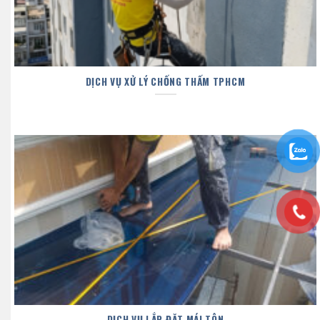
DỊCH VỤ XỬ LÝ CHỐNG THẤM TPHCM
DỊCH VỤ LẮP ĐẶT MÁI TÔN