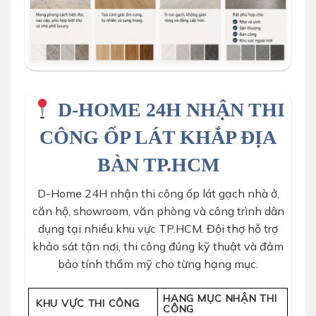
D-HOME 24H NHẬN THI
CÔNG ỐP LÁT KHẮP ĐỊA
BÀN TP.HCM
D-Home 24H nhận thi công ốp lát gạch nhà ở,
căn hộ, showroom, văn phòng và công trình dân
dụng tại nhiều khu vực TP.HCM. Đội thợ hỗ trợ
khảo sát tận nơi, thi công đúng kỹ thuật và đảm
bảo tính thẩm mỹ cho từng hạng mục.
HẠNG MỤC NHẬN THI
KHU VỰC THI CÔNG
CÔNG