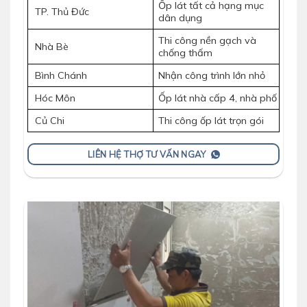
Ốp lát tất cả hạng mục
TP. Thủ Đức
dân dụng
Thi công nền gạch và
Nhà Bè
chống thấm
Bình Chánh
Nhận công trình lớn nhỏ
Hóc Môn
Ốp lát nhà cấp 4, nhà phố
Củ Chi
Thi công ốp lát trọn gói
LIÊN HỆ THỢ TƯ VẤN NGAY