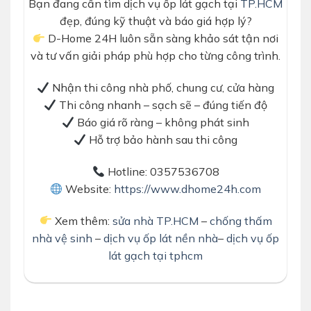
Bạn đang cần tìm dịch vụ ốp lát gạch tại
TP.HCM
đẹp, đúng kỹ thuật và báo giá hợp lý?
D-Home 24H luôn sẵn sàng khảo sát tận nơi
và tư vấn giải pháp phù hợp cho từng công trình.
Nhận thi công nhà phố, chung cư, cửa hàng
Thi công nhanh – sạch sẽ – đúng tiến độ
Báo giá rõ ràng – không phát sinh
Hỗ trợ bảo hành sau thi công
Hotline: 0357536708
Website:
https://www.dhome24h.com
Xem thêm:
sửa nhà TP.HCM
–
chống thấm
nhà vệ sinh
–
dịch vụ ốp lát nền nhà
–
dịch vụ ốp
lát gạch tại tphcm