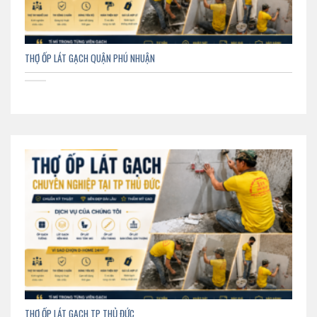
THỢ ỐP LÁT GẠCH QUẬN PHÚ NHUẬN
THỢ ỐP LÁT GẠCH TP THỦ ĐỨC