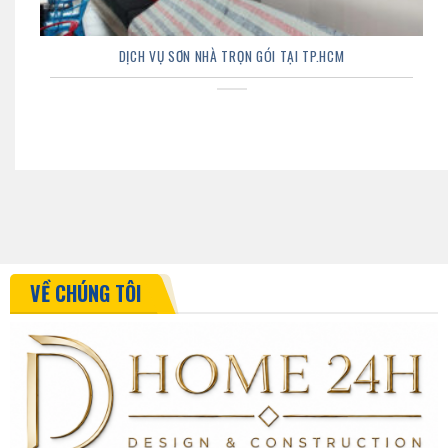
DỊCH VỤ SƠN NHÀ TRỌN GÓI TẠI TP.HCM
VỀ CHÚNG TÔI