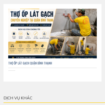
THỢ ỐP LÁT GẠCH QUẬN BÌNH THẠNH
DỊCH VỤ KHÁC