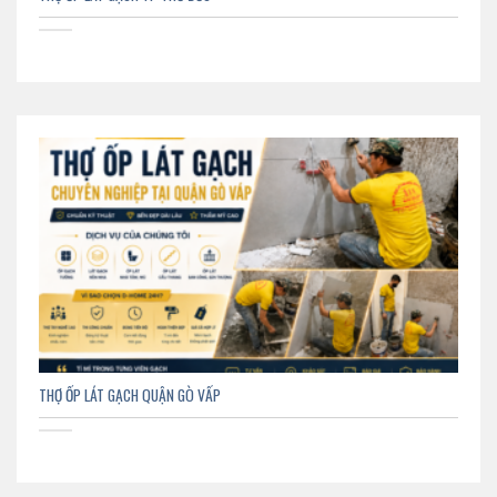
THỢ ỐP LÁT GẠCH QUẬN GÒ VẤP