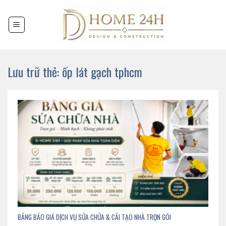
Chuyển
đến
nội
dung
Lưu trữ thẻ:
ốp lát gạch tphcm
BẢNG BÁO GIÁ DỊCH VỤ SỬA CHỮA & CẢI TẠO NHÀ TRỌN GÓI