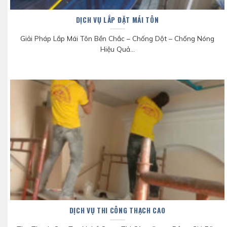
DỊCH VỤ LẮP ĐẶT MÁI TÔN
Giải Pháp Lắp Mái Tôn Bền Chắc – Chống Dột – Chống Nóng
Hiệu Quả...
DỊCH VỤ THI CÔNG THẠCH CAO