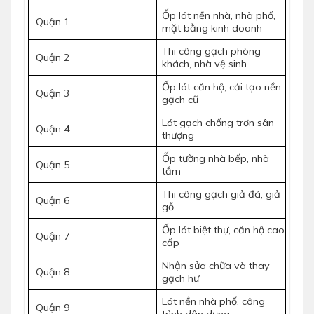
Ốp lát nền nhà, nhà phố,
Quận 1
mặt bằng kinh doanh
Thi công gạch phòng
Quận 2
khách, nhà vệ sinh
Ốp lát căn hộ, cải tạo nền
Quận 3
gạch cũ
Lát gạch chống trơn sân
Quận 4
thượng
Ốp tường nhà bếp, nhà
Quận 5
tắm
Thi công gạch giả đá, giả
Quận 6
gỗ
Ốp lát biệt thự, căn hộ cao
Quận 7
cấp
Nhận sửa chữa và thay
Quận 8
gạch hư
Lát nền nhà phố, công
Quận 9
trình dân dụng