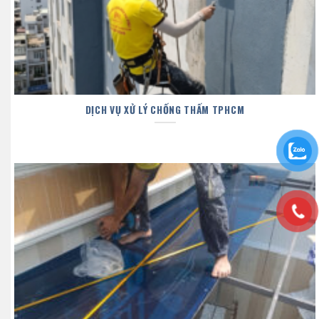
DỊCH VỤ XỬ LÝ CHỐNG THẤM TPHCM