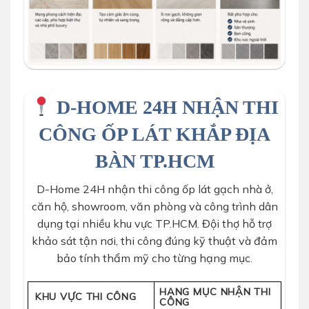
D-HOME 24H NHẬN THI
CÔNG ỐP LÁT KHẮP ĐỊA
BÀN TP.HCM
D-Home 24H nhận thi công ốp lát gạch nhà ở,
căn hộ, showroom, văn phòng và công trình dân
dụng tại nhiều khu vực TP.HCM. Đội thợ hỗ trợ
khảo sát tận nơi, thi công đúng kỹ thuật và đảm
bảo tính thẩm mỹ cho từng hạng mục.
HẠNG MỤC NHẬN THI
KHU VỰC THI CÔNG
CÔNG