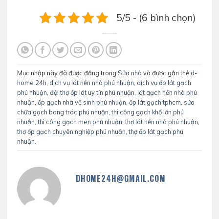
5/5 - (6 bình chọn)
Mục nhập này đã được đăng trong
Sửa nhà
và được gắn thẻ
d-
home 24h
,
dịch vụ lát nền nhà phú nhuận
,
dịch vụ ốp lát gạch
phú nhuận
,
đội thợ ốp lát uy tín phú nhuận
,
lát gạch nền nhà phú
nhuận
,
ốp gạch nhà vệ sinh phú nhuận
,
ốp lát gạch tphcm
,
sửa
chữa gạch bong tróc phú nhuận
,
thi công gạch khổ lớn phú
nhuận
,
thi công gạch men phú nhuận
,
thợ lát nền nhà phú nhuận
,
thợ ốp gạch chuyên nghiệp phú nhuận
,
thợ ốp lát gạch phú
nhuận
.
DHOME24H@GMAIL.COM