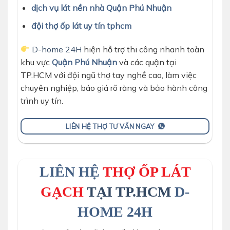
dịch vụ lát nền nhà Quận Phú Nhuận
đội thợ ốp lát uy tín tphcm
D-home 24H
hiện hỗ trợ thi công nhanh toàn
khu vực
Quận Phú Nhuận
và các quận tại
TP.HCM với đội ngũ thợ tay nghề cao, làm việc
chuyên nghiệp, báo giá rõ ràng và bảo hành công
trình uy tín.
LIÊN HỆ THỢ TƯ VẤN NGAY
LIÊN HỆ
THỢ ỐP LÁT
GẠCH
TẠI TP.HCM
D-
HOME 24H