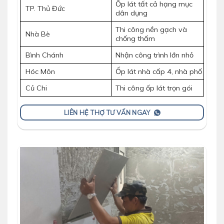
Ốp lát tất cả hạng mục
TP. Thủ Đức
dân dụng
Thi công nền gạch và
Nhà Bè
chống thấm
Bình Chánh
Nhận công trình lớn nhỏ
Hóc Môn
Ốp lát nhà cấp 4, nhà phố
Củ Chi
Thi công ốp lát trọn gói
LIÊN HỆ THỢ TƯ VẤN NGAY