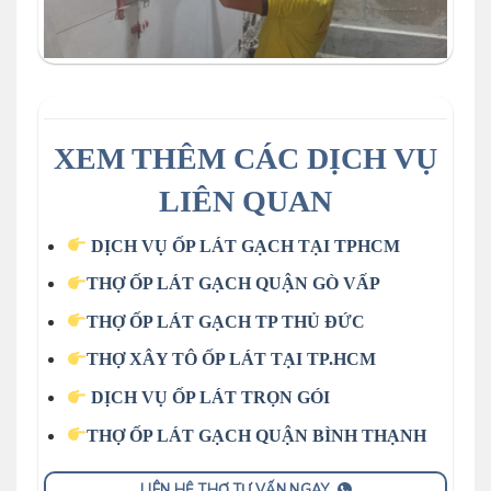
XEM THÊM CÁC DỊCH VỤ
LIÊN QUAN
DỊCH VỤ ỐP LÁT GẠCH TẠI TPHCM
THỢ ỐP LÁT GẠCH QUẬN GÒ VẤP
THỢ ỐP LÁT GẠCH TP THỦ ĐỨC
THỢ XÂY TÔ ỐP LÁT TẠI TP.HCM
DỊCH VỤ ỐP LÁT TRỌN GÓI
THỢ ỐP LÁT GẠCH QUẬN BÌNH THẠNH
LIÊN HỆ THỢ TƯ VẤN NGAY