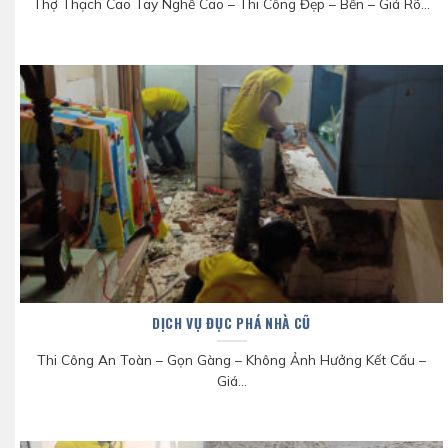
Thợ Thạch Cao Tay Nghề Cao – Thi Công Đẹp – Bền – Giá Rõ...
DỊCH VỤ ĐỤC PHÁ NHÀ CŨ
Thi Công An Toàn – Gọn Gàng – Không Ảnh Hưởng Kết Cấu –
Giá...