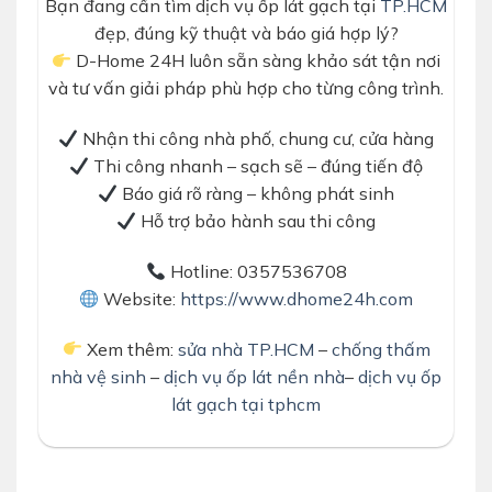
Bạn đang cần tìm dịch vụ ốp lát gạch tại
TP.HCM
đẹp, đúng kỹ thuật và báo giá hợp lý?
D-Home 24H luôn sẵn sàng khảo sát tận nơi
và tư vấn giải pháp phù hợp cho từng công trình.
Nhận thi công nhà phố, chung cư, cửa hàng
Thi công nhanh – sạch sẽ – đúng tiến độ
Báo giá rõ ràng – không phát sinh
Hỗ trợ bảo hành sau thi công
Hotline: 0357536708
Website:
https://www.dhome24h.com
Xem thêm:
sửa nhà TP.HCM
–
chống thấm
nhà vệ sinh
–
dịch vụ ốp lát nền nhà
–
dịch vụ ốp
lát gạch tại tphcm