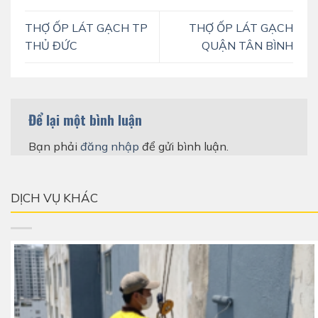
THỢ ỐP LÁT GẠCH TP
THỢ ỐP LÁT GẠCH
THỦ ĐỨC
QUẬN TÂN BÌNH
Để lại một bình luận
Bạn phải
đăng nhập
để gửi bình luận.
DỊCH VỤ KHÁC