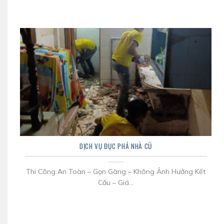
DỊCH VỤ ĐỤC PHÁ NHÀ CŨ
Thi Công An Toàn – Gọn Gàng – Không Ảnh Hưởng Kết
Cấu – Giá...