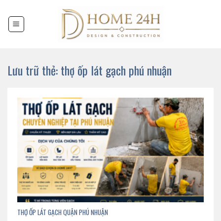
Chuyển
đến
nội
dung
Lưu trữ thẻ:
thợ ốp lát gạch phú nhuận
THỢ ỐP LÁT GẠCH QUẬN PHÚ NHUẬN