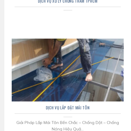
DỊCH VỤ XỬ LÝ CHỐNG THẤM TPHCM
DỊCH VỤ LẮP ĐẶT MÁI TÔN
Giải Pháp Lắp Mái Tôn Bền Chắc – Chống Dột – Chống
Nóng Hiệu Quả...