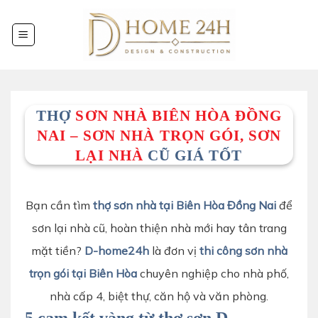
Chuyển
đến
nội
dung
THỢ
SƠN NHÀ BIÊN HÒA ĐỒNG
NAI – SƠN NHÀ TRỌN GÓI, SƠN
LẠI NHÀ
CŨ GIÁ TỐT
Bạn cần tìm
thợ sơn nhà tại Biên Hòa Đồng Nai
để
sơn lại nhà cũ, hoàn thiện nhà mới hay tân trang
mặt tiền?
D-home24h
là đơn vị
thi công sơn nhà
trọn gói tại Biên Hòa
chuyên nghiệp cho nhà phố,
nhà cấp 4, biệt thự, căn hộ
và văn phòng.
5 cam kết vàng từ thợ sơn D-