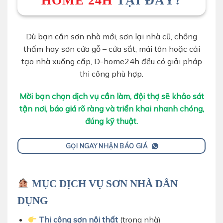
HOME 24H
TẠI ĐÂY?
Dù bạn cần sơn nhà mới, sơn lại nhà cũ, chống
thấm hay sơn cửa gỗ – cửa sắt, mái tôn hoặc cải
tạo nhà xuống cấp, D-home24h đều có giải pháp
thi công phù hợp.
Mời bạn chọn dịch vụ cần làm, đội thợ sẽ khảo sát
tận nơi, báo giá rõ ràng và triển khai nhanh chóng,
đúng kỹ thuật.
GỌI NGAY NHẬN BÁO GIÁ
MỤC DỊCH VỤ SƠN NHÀ DÂN
DỤNG
Thi công sơn nội thất
(trong nhà)