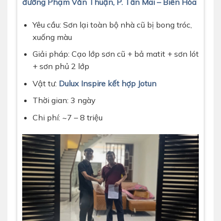
đường Phạm Văn Thuận, P. Tân Mai – Biên Hòa
Yêu cầu: Sơn lại toàn bộ nhà cũ bị bong tróc,
xuống màu
Giải pháp: Cạo lớp sơn cũ + bả matit + sơn lót
+ sơn phủ 2 lớp
Vật tư:
Dulux Inspire kết hợp Jotun
Thời gian: 3 ngày
Chi phí: ~7 – 8 triệu