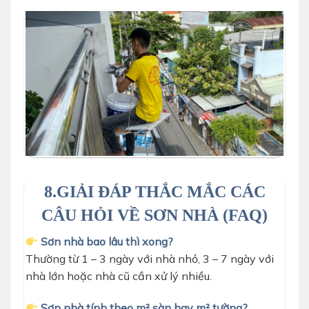
8.GIẢI ĐÁP THẮC MẮC CÁC
CÂU HỎI VỀ SƠN NHÀ (FAQ)
Sơn nhà bao lâu thì xong?
Thường từ 1 – 3 ngày với nhà nhỏ, 3 – 7 ngày với
nhà lớn hoặc nhà cũ cần xử lý nhiều.
Sơn nhà tính theo m² sàn hay m² tường?