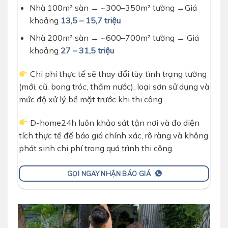
Nhà 100m² sàn → ~300–350m² tường →Giá
khoảng
13,5 – 15,7 triệu
Nhà 200m² sàn → ~600–700m² tường → Giá
khoảng
27 – 31,5 triệu
Chi phí thực tế sẽ thay đổi tùy tình trạng tường
(mới, cũ, bong tróc, thấm nước), loại sơn sử dụng và
mức độ xử lý bề mặt trước khi thi công.
D-home24h luôn khảo sát tận nơi và đo diện
tích thực tế để báo giá chính xác, rõ ràng và không
phát sinh chi phí trong quá trình thi công.
GỌI NGAY NHẬN BÁO GIÁ