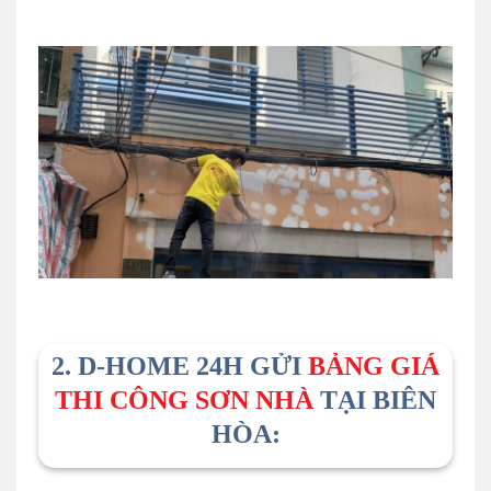
2. D-HOME 24H GỬI
BẢNG GIÁ
THI CÔNG SƠN NHÀ
TẠI BIÊN
HÒA: