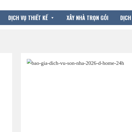
DỊCH VỤ THIẾT KẾ
XÂY NHÀ TRỌN GÓI
DỊCH