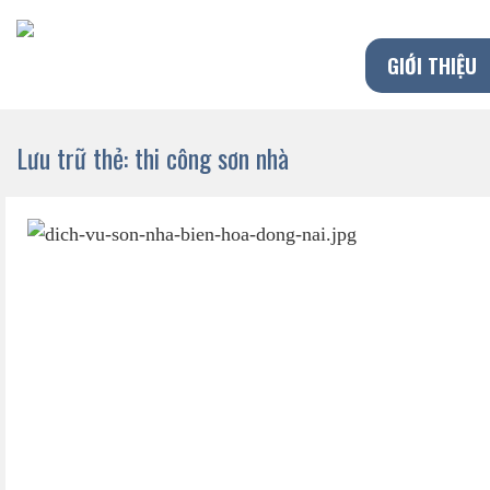
Chuyển
đến
GIỚI THIỆU
nội
dung
Lưu trữ thẻ:
thi công sơn nhà