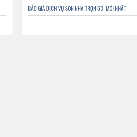
BÁO GIÁ DỊCH VỤ SƠN NHÀ TRỌN GÓI MỚI NHẤT