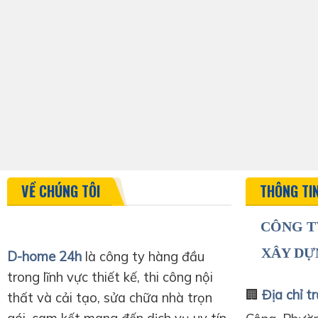
VỀ CHÚNG TÔI
THÔNG TI
CÔNG T
XÂY DỰ
D-home 24h
là công ty hàng đầu
trong lĩnh vực thiết kế, thi công nội
🏢
Địa chỉ tr
thất và cải tạo, sửa chữa nhà trọn