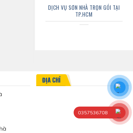
DỊCH VỤ SƠN NHÀ TRỌN GÓI TẠI
TP.HCM
ĐỊA CHỈ
à
0357536708
hà