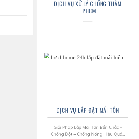
DỊCH VỤ XỬ LÝ CHỐNG THẤM
TPHCM
DỊCH VỤ LẮP ĐẶT MÁI TÔN
Giải Pháp Lắp Mái Tôn Bền Chắc –
Chống Dột – Chống Nóng Hiệu Quả...