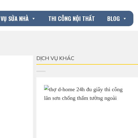
 VỤ SỬA NHÀ
THI CÔNG NỘI THẤT
BLOG
DỊCH VỤ KHÁC