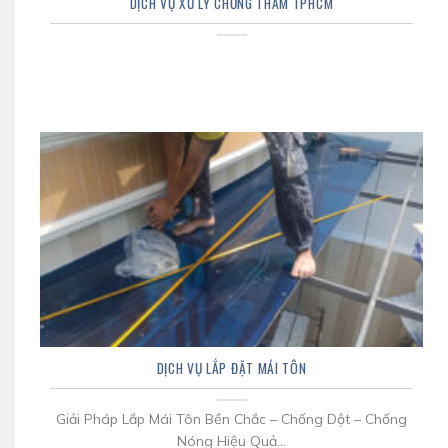
DỊCH VỤ XỬ LÝ CHỐNG THẤM TPHCM
DỊCH VỤ LẮP ĐẶT MÁI TÔN
Giải Pháp Lắp Mái Tôn Bền Chắc – Chống Dột – Chống
Nóng Hiệu Quả...