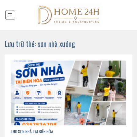
Chuyển
đến
nội
dung
Lưu trữ thẻ:
sơn nhà xưởng
THỢ SƠN NHÀ TẠI BIÊN HÒA