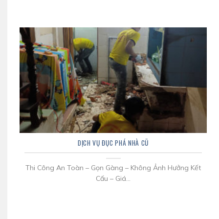
DỊCH VỤ ĐỤC PHÁ NHÀ CŨ
Thi Công An Toàn – Gọn Gàng – Không Ảnh Hưởng Kết
Cấu – Giá...