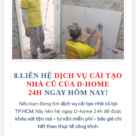
8.LIÊN HỆ
DỊCH VỤ CẢI TẠO
NHÀ CŨ CỦA D-HOME
24H
NGAY HÔM NAY!
Nếu bạn đang tìm
dịch vụ cải tạo nhà cũ tại
TP.HCM
,
hãy liên hệ ngay D-home 24h để được
khảo sát tận nơi – tư vấn miễn phí – báo giá chi
tiết theo thực tế công trình
.