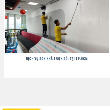
DỊCH VỤ SƠN NHÀ TRỌN GÓI TẠI TP.HCM