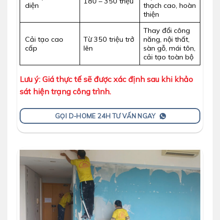
180 – 350 triệu
diện
thạch cao, hoàn
thiện
Thay đổi công
Cải tạo cao
Từ 350 triệu trở
năng, nội thất,
cấp
lên
sàn gỗ, mái tôn,
cải tạo toàn bộ
Lưu ý: Giá thực tế sẽ được xác định sau khi khảo
sát hiện trạng công trình.
GỌI D-HOME 24H TƯ VẤN NGAY