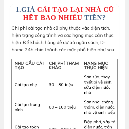
1.GIÁ
CẢI TẠO LẠI NHÀ CŨ
HẾT BAO NHIÊU
TIỀN?
Chi phí cải tạo nhà cũ phụ thuộc vào diện tích,
hiện trạng công trình và các hạng mục cần thực
hiện. Để khách hàng dễ dự trù ngân sách, D-
home 24h chia thành các mức phổ biến như sau:
NHU CẦU CẢI
CHI PHÍ THAM
HẠNG MỤC
TẠO
KHẢO
THỰC HIỆN
Sơn sửa, thay
thiết bị vệ sinh,
Cải tạo nhẹ
30 – 80 triệu
sửa điện nước
nhỏ
Sơn nhà, chống
Cải tạo trung
80 – 180 triệu
thấm, điện nước,
bình
nhà vệ sinh, bếp
Đập phá, xây tô,
Cải tạo toàn
điện nước, trần