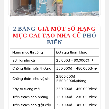
2.BẢNG
GIÁ MỘT SỐ HẠNG
MỤC CẢI TẠO NHÀ CŨ
PHỔ
BIẾN
Hạng mục thi công
Đơn giá tham khảo
Sơn lại nhà cũ
25.000đ – 60.000đ/m²
Chống thấm sân thượng
180.000đ – 450.000đ/m²
2.500.000đ –
Chống thấm nhà vệ sinh
5.500.000đ/phòng
Xây tô tường mới
250.000đ – 450.000đ/m²
Trần thạch cao phẳng
160.000đ – 230.000đ/m²
Trần thạch cao giật cấp
220.000đ – 380.000đ/m²