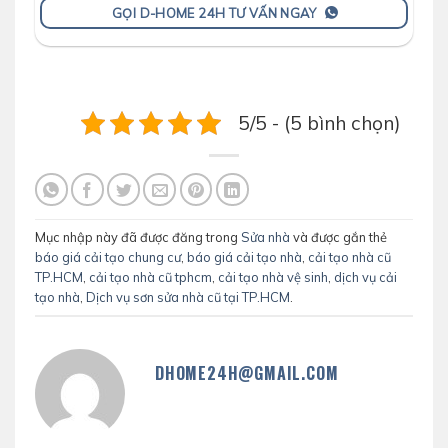
GỌI D-HOME 24H TƯ VẤN NGAY
5/5 - (5 bình chọn)
Mục nhập này đã được đăng trong
Sửa nhà
và được gắn thẻ
báo giá cải tạo chung cư
,
báo giá cải tạo nhà
,
cải tạo nhà cũ
TP.HCM
,
cải tạo nhà cũ tphcm
,
cải tạo nhà vệ sinh
,
dịch vụ cải
tạo nhà
,
Dịch vụ sơn sửa nhà cũ tại TP.HCM
.
DHOME24H@GMAIL.COM