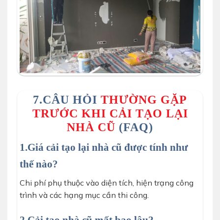
7.CÂU HỎI
THƯỜNG GẶP
TRƯỚC KHI CẢI TẠO LẠI
NHÀ CŨ
(FAQ)
1.Giá cải tạo lại nhà cũ được tính như
thế nào?
Chi phí phụ thuộc vào diện tích, hiện trạng công
trình và các hạng mục cần thi công.