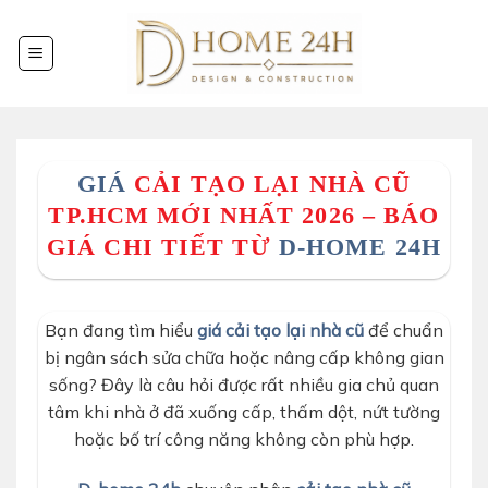
Chuyển
đến
nội
dung
GIÁ
CẢI TẠO LẠI NHÀ CŨ
TP.HCM MỚI NHẤT 2026 – BÁO
GIÁ CHI TIẾT TỪ
D-HOME 24H
Bạn đang tìm hiểu
giá cải tạo lại nhà cũ
để chuẩn
bị ngân sách sửa chữa hoặc nâng cấp không gian
sống? Đây là câu hỏi được rất nhiều gia chủ quan
tâm khi nhà ở đã xuống cấp, thấm dột, nứt tường
hoặc bố trí công năng không còn phù hợp.