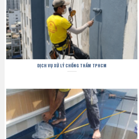
DỊCH VỤ XỬ LÝ CHỐNG THẤM TPHCM