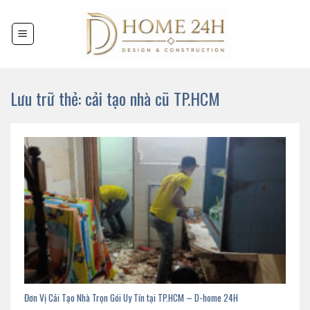
Chuyển
đến
nội
dung
Lưu trữ thẻ:
cải tạo nhà cũ TP.HCM
Đơn Vị Cải Tạo Nhà Trọn Gói Uy Tín tại TP.HCM – D-home 24H