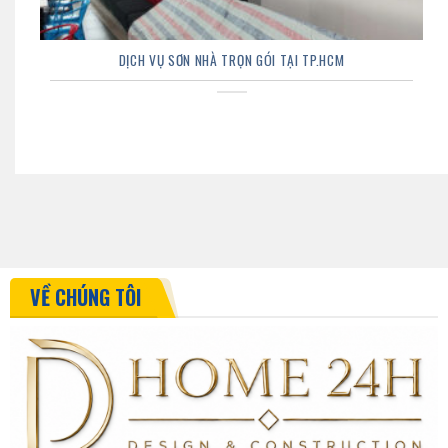
DỊCH VỤ SƠN NHÀ TRỌN GÓI TẠI TP.HCM
VỀ CHÚNG TÔI