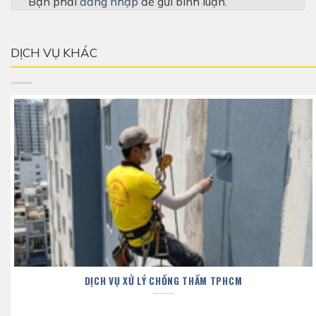
Bạn phải
đăng nhập
để gửi bình luận.
DỊCH VỤ KHÁC
DỊCH VỤ XỬ LÝ CHỐNG THẤM TPHCM