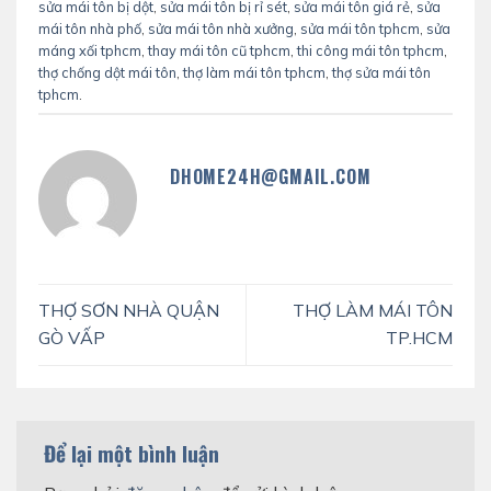
sửa mái tôn bị dột
,
sửa mái tôn bị rỉ sét
,
sửa mái tôn giá rẻ
,
sửa
mái tôn nhà phố
,
sửa mái tôn nhà xưởng
,
sửa mái tôn tphcm
,
sửa
máng xối tphcm
,
thay mái tôn cũ tphcm
,
thi công mái tôn tphcm
,
thợ chống dột mái tôn
,
thợ làm mái tôn tphcm
,
thợ sửa mái tôn
tphcm
.
DHOME24H@GMAIL.COM
THỢ SƠN NHÀ QUẬN
THỢ LÀM MÁI TÔN
GÒ VẤP
TP.HCM
Để lại một bình luận