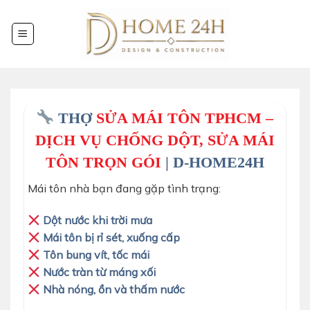
Chuyển
đến
nội
dung
THỢ
SỬA MÁI TÔN TPHCM –
DỊCH VỤ CHỐNG DỘT, SỬA MÁI
TÔN TRỌN GÓI
| D-HOME24H
Mái tôn nhà bạn đang gặp tình trạng:
Dột nước khi trời mưa
Mái tôn bị rỉ sét, xuống cấp
Tôn bung vít, tốc mái
Nước tràn từ máng xối
Nhà nóng, ồn và thấm nước