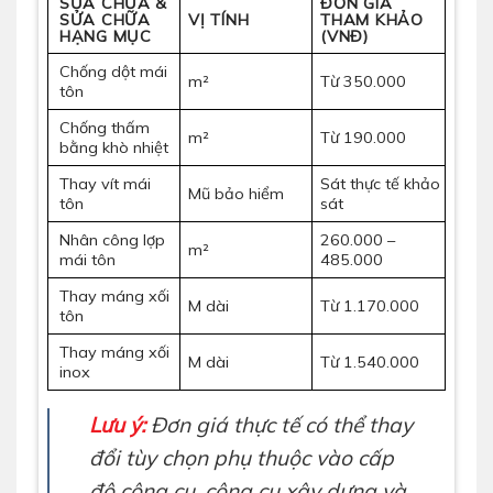
SỬA CHỮA &
ĐƠN GIÁ
SỬA CHỮA
VỊ TÍNH
THAM KHẢO
HẠNG MỤC
(VNĐ)
Chống dột mái
m²
Từ 350.000
tôn
Chống thấm
m²
Từ 190.000
bằng khò nhiệt
Thay vít mái
Sát thực tế khảo
Mũ bảo hiểm
tôn
sát
Nhân công lợp
260.000 –
m²
mái tôn
485.000
Thay máng xối
M dài
Từ 1.170.000
tôn
Thay máng xối
M dài
Từ 1.540.000
inox
Lưu ý:
Đơn giá thực tế có thể thay
đổi tùy chọn phụ thuộc vào cấp
độ công cụ, công cụ xây dựng và