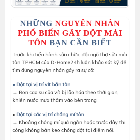
NHỮNG
NGUYÊN NHÂN
PHỔ BIẾN GÂY DỘT MÁI
TÔN
BẠN CẦN BIẾT
Trước khi tiến hành sửa chữa, đội ngũ thợ sửa mái
tôn TPHCM của D-Home24h luôn khảo sát kỹ để
tìm đúng nguyên nhân gây ra sự cố:
• Dột tại vị trí vít bắn tôn
→ Ron cao su của vít bị lão hóa theo thời gian,
khiến nước mưa thấm vào bên trong.
•
Dột tại các vị trí chồng mí tôn
→ Khoảng chồng mí quá ngắn hoặc trước đây thi
công không bắn keo chống dột tại điểm nối.