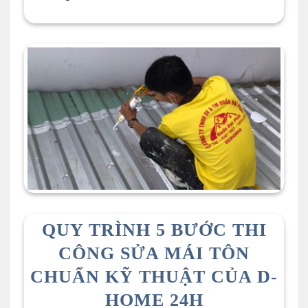
QUY TRÌNH 5 BƯỚC THI
CÔNG SỬA MÁI TÔN
CHUẨN KỸ THUẬT CỦA D-
HOME 24H