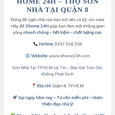
HOME 24H – THỢ SƠN
NHÀ TẠI QUẬN 8
Đừng để ngôi nhà của bạn trở nên cũ kỹ, xỉn màu!
Hãy để
Dhome 24H
giúp bạn làm mới không gian
sống
nhanh chóng – tiết kiệm – chất lượng cao
.
Hotline:
0357 536 708
Website:
www.dhome24h.com
Sơn Nhà Tại TPHCM Uy Tín – Báo Giá Trọn Gói,
Không Phát Sinh
Địa chỉ:
Quận 8, TP.HCM
Gọi ngay hôm nay – Tư vấn miễn phí – Hoàn
thiện đẹp như ý!