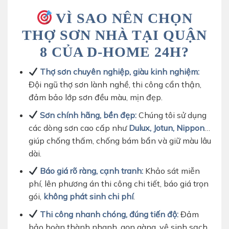
VÌ SAO NÊN CHỌN
THỢ SƠN NHÀ TẠI QUẬN
8 CỦA D-HOME 24H?
Thợ sơn chuyên nghiệp, giàu kinh nghiệm:
Đội ngũ thợ sơn lành nghề, thi công cẩn thận,
đảm bảo lớp sơn đều màu, mịn đẹp.
Sơn chính hãng, bền đẹp:
Chúng tôi sử dụng
các dòng sơn cao cấp như
Dulux, Jotun, Nippon
…
giúp chống thấm, chống bám bẩn và giữ màu lâu
dài.
Báo giá rõ ràng, cạnh tranh:
Khảo sát miễn
phí, lên phương án thi công chi tiết, báo giá trọn
gói,
không phát sinh chi phí
.
Thi công nhanh chóng, đúng tiến độ:
Đảm
bảo hoàn thành nhanh, gọn gàng, vệ sinh sạch