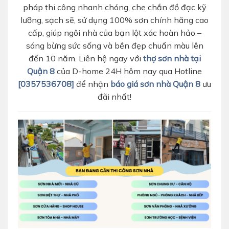
pháp thi công nhanh chóng, che chắn đồ đạc kỹ
lưỡng, sạch sẽ, sử dụng 100% sơn chính hãng cao
cấp, giúp ngôi nhà của bạn lột xác hoàn hảo –
sáng bừng sức sống và bền đẹp chuẩn màu lên
đến 10 năm. Liên hệ ngay với
thợ sơn nhà tại
Quận 8
của D-home 24H hôm nay qua Hotline
[0357536708]
để nhận
báo giá sơn nhà Quận 8
ưu
đãi nhất!