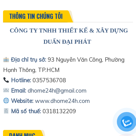
THÔNG TIN CHÚNG TÔI
CÔNG TY TNHH THIẾT KẾ & XÂY DỰNG
DUẨN ĐẠI PHÁT
Địa chỉ trụ sở:
93 Nguyễn Văn Công, Phường
Hạnh Thông, TP.HCM
Hotline:
0357536708
Email:
dhome24h@gmail.com
Website:
www.dhome24h.com
Mã số thuế:
0318132209
DANH MỤC