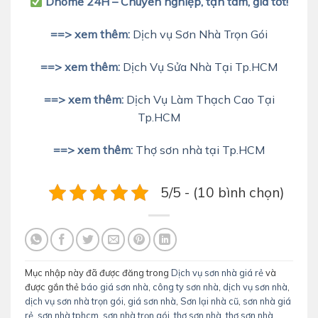
Dhome 24H – Chuyên nghiệp, tận tâm, giá tốt!
==> xem thêm:
Dịch vụ Sơn Nhà Trọn Gói
==> xem thêm:
Dịch Vụ Sửa Nhà Tại Tp.HCM
==> xem thêm:
Dịch Vụ Làm Thạch Cao Tại
Tp.HCM
==> xem thêm:
Thợ sơn nhà tại Tp.HCM
5/5 - (10 bình chọn)
Mục nhập này đã được đăng trong
Dịch vụ sơn nhà giá rẻ
và
được gắn thẻ
báo giá sơn nhà
,
công ty sơn nhà
,
dịch vụ sơn nhà
,
dịch vụ sơn nhà trọn gói
,
giá sơn nhà
,
Sơn lại nhà cũ
,
sơn nhà giá
rẻ
,
sơn nhà tphcm
,
sơn nhà trọn gói
,
thợ sơn nhà
,
thợ sơn nhà