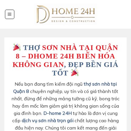
Chuyển
đến
nội
dung
THỢ
SƠN NHÀ TẠI QUẬN
8 – DHOME 24H BIẾN HÓA
KHÔNG GIAN
, ĐẸP BỀN GIÁ
TỐT
Nếu bạn đang tìm kiếm đội ngũ
thợ sơn nhà tại
Quận 8
chuyên nghiệp, uy tín và có giá thành tốt
nhất, đừng để những mảng tường cũ kỹ, bong tróc
hay ẩm mốc làm giảm giá trị không gian sống của
gia đình bạn.
D-home 24H
tự hào là đơn vị cung
cấp
dịch vụ sơn nhà trọn gói
chất lượng cao hàng
đầu hiện nay. Chúng tôi cam kết mang đến giải