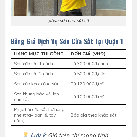
phun sơn của sắt cũ
Bảng Giá Dịch Vụ Sơn Cửa Sắt Tại Quận 1
HẠNG MỤC THI CÔNG
ĐƠN GIÁ (VNĐ)
Sơn cửa sắt 1 cánh
Từ 300.000đ/cánh
Sơn cửa sắt 2 cánh
Từ 500.000đ/cửa
Sơn cửa kéo, cổng sắt
Từ 120.000đ/m²
Sơn khung bảo vệ, lan
Từ 100.000đ/m²
can sắt
Phục hồi cửa sắt hư hỏng
nhẹ (thay bản lề, tay
Báo giá theo khảo sát
nắm)
Lưu ý
: Giá trên chỉ mang tính