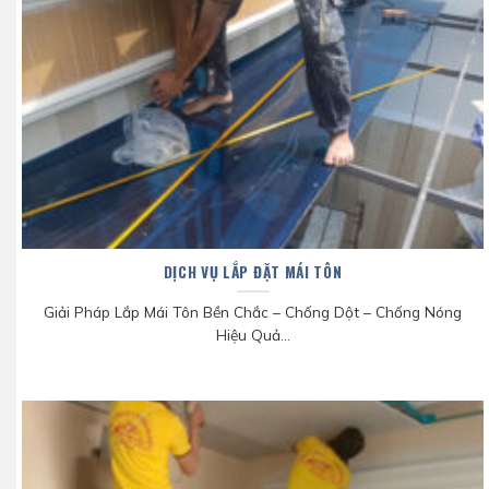
DỊCH VỤ LẮP ĐẶT MÁI TÔN
Giải Pháp Lắp Mái Tôn Bền Chắc – Chống Dột – Chống Nóng
Hiệu Quả...