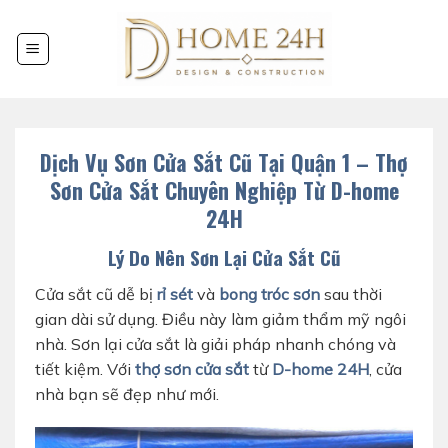
Chuyển
đến
nội
dung
Dịch Vụ Sơn Cửa Sắt Cũ Tại Quận 1 – Thợ
Sơn Cửa Sắt Chuyên Nghiệp Từ D-home
24H
Lý Do Nên Sơn Lại Cửa Sắt Cũ
Cửa sắt cũ dễ bị
rỉ sét
và
bong tróc sơn
sau thời
gian dài sử dụng. Điều này làm giảm thẩm mỹ ngôi
nhà. Sơn lại cửa sắt là giải pháp nhanh chóng và
tiết kiệm. Với
thợ sơn cửa sắt
từ
D-home 24H
, cửa
nhà bạn sẽ đẹp như mới.