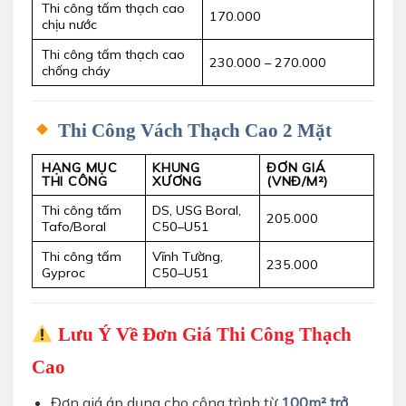
Thi công tấm thạch cao
170.000
chịu nước
Thi công tấm thạch cao
230.000 – 270.000
chống cháy
Thi Công Vách Thạch Cao 2 Mặt
HẠNG MỤC
KHUNG
ĐƠN GIÁ
THI CÔNG
XƯƠNG
(VNĐ/M²)
Thi công tấm
DS, USG Boral,
205.000
Tafo/Boral
C50–U51
Thi công tấm
Vĩnh Tường,
235.000
Gyproc
C50–U51
Lưu Ý Về Đơn Giá Thi Công Thạch
Cao
Đơn giá áp dụng cho công trình từ
100m² trở