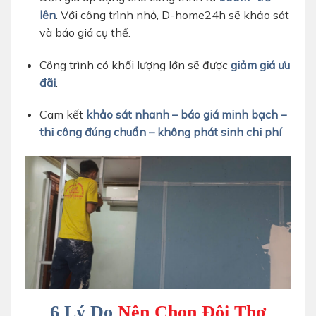
lên
. Với công trình nhỏ, D-home24h sẽ khảo sát
và báo giá cụ thể.
Công trình có khối lượng lớn sẽ được
giảm giá ưu
đãi
.
Cam kết
khảo sát nhanh – báo giá minh bạch –
thi công đúng chuẩn – không phát sinh chi phí
THI CÔNG VÁCH THẠCH CAO NGĂN PHÒNG
6 Lý Do
Nên Chọn Đội Thợ