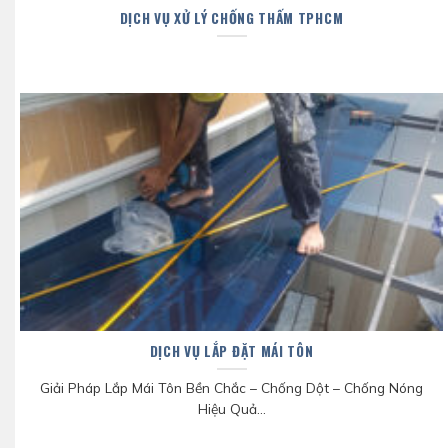
DỊCH VỤ XỬ LÝ CHỐNG THẤM TPHCM
DỊCH VỤ LẮP ĐẶT MÁI TÔN
Giải Pháp Lắp Mái Tôn Bền Chắc – Chống Dột – Chống Nóng
Hiệu Quả...