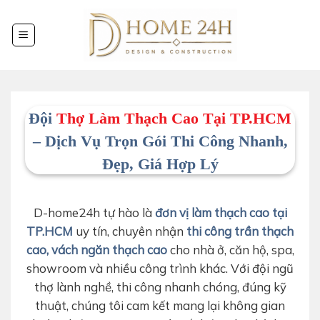
Chuyển
đến
nội
dung
Đội
Thợ Làm Thạch Cao Tại TP.HCM
– Dịch Vụ Trọn Gói Thi Công Nhanh,
Đẹp, Giá Hợp Lý
D-home24h tự hào là
đơn vị làm thạch cao tại
TP.HCM
uy tín, chuyên nhận
thi công trần thạch
cao, vách ngăn thạch cao
cho nhà ở, căn hộ, spa,
showroom và nhiều công trình khác. Với đội ngũ
thợ lành nghề, thi công nhanh chóng, đúng kỹ
thuật, chúng tôi cam kết mang lại không gian