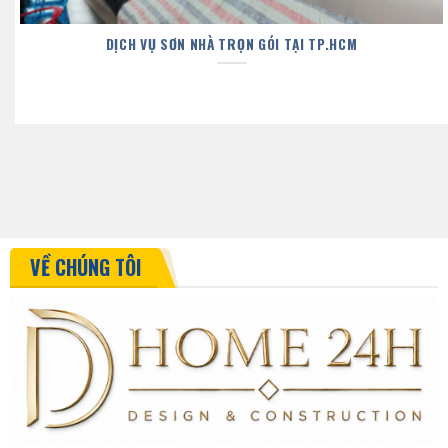
DỊCH VỤ SƠN NHÀ TRỌN GÓI TẠI TP.HCM
VỀ CHÚNG TÔI