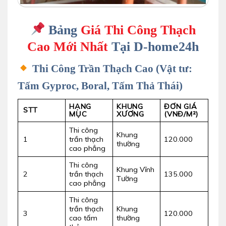
thợ d-home 24h đang lắp đặt trần thạch cao
Bảng
Giá Thi Công Thạch
Cao Mới Nhất
Tại D-home24h
Thi Công Trần Thạch Cao (Vật tư:
Tấm Gyproc, Boral, Tấm Thả Thái)
HẠNG
KHUNG
ĐƠN GIÁ
STT
MỤC
XƯƠNG
(VNĐ/M²)
Thi công
Khung
1
trần thạch
120.000
thường
cao phẳng
Thi công
Khung Vĩnh
2
trần thạch
135.000
Tường
cao phẳng
Thi công
trần thạch
Khung
3
120.000
cao tấm
thường