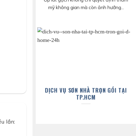
mỹ không gian mà còn ảnh hưởng...
DỊCH VỤ SƠN NHÀ TRỌN GÓI TẠI
TP.HCM
u lần: