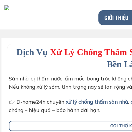
Chuyển
đến
GIỚI THIỆU
nội
dung
Dịch Vụ
Xử Lý Chống Thấm S
Bền L
Sàn nhà bị thấm nước, ẩm mốc, bong tróc không c
Nếu không xử lý sớm, tình trạng này sẽ lan rộng và
👉 D-home24h chuyên
xử lý chống thấm sàn nhà
,
chóng – hiệu quả – bảo hành dài hạn.
GỌI THỢ 