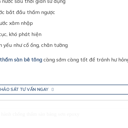
nước sau thời gian sử dụng
ớc bắt đầu thấm ngược
nước xâm nhập
ục, khó phát hiện
m yếu như cổ ống, chân tường
 thấm sàn bê tông
càng sớm càng tốt để tránh hư hỏng
KHẢO SÁT TƯ VẤN NGAY