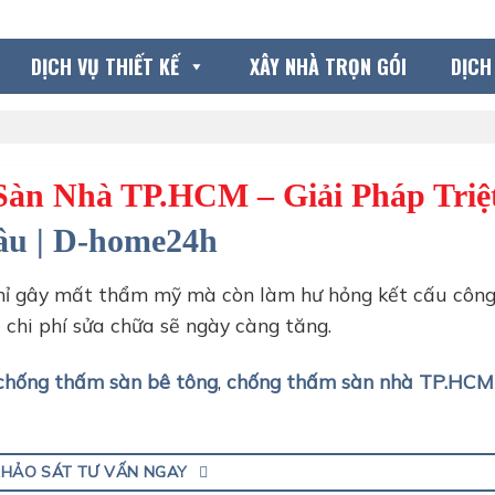
DỊCH VỤ THIẾT KẾ
XÂY NHÀ TRỌN GÓI
DỊCH
àn Nhà TP.HCM – Giải Pháp Triệt
âu | D-home24h
hỉ gây mất thẩm mỹ mà còn làm hư hỏng kết cấu công 
 chi phí sửa chữa sẽ ngày càng tăng.
chống thấm sàn bê tông
,
chống thấm sàn nhà TP.HCM
KHẢO SÁT TƯ VẤN NGAY