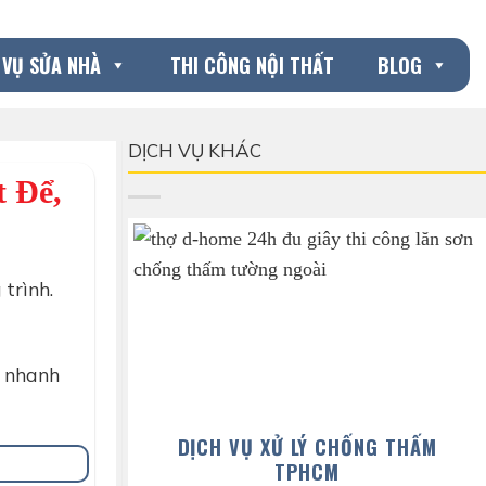
 VỤ SỬA NHÀ
THI CÔNG NỘI THẤT
BLOG
DỊCH VỤ KHÁC
 Để,
trình.
nhanh
DỊCH VỤ XỬ LÝ CHỐNG THẤM
TPHCM