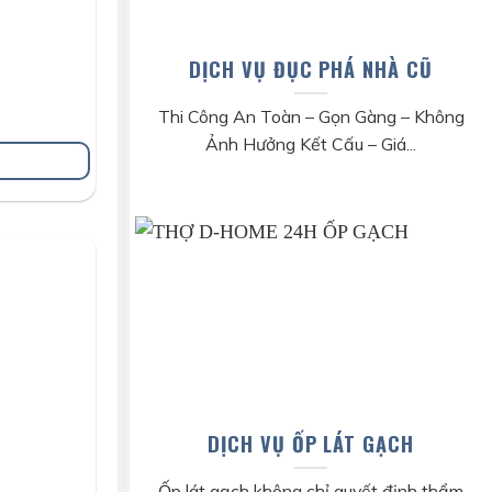
DỊCH VỤ ĐỤC PHÁ NHÀ CŨ
Thi Công An Toàn – Gọn Gàng – Không
Ảnh Hưởng Kết Cấu – Giá...
DỊCH VỤ ỐP LÁT GẠCH
Ốp lát gạch không chỉ quyết định thẩm