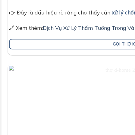
👉 Đây là dấu hiệu rõ ràng cho thấy cần
xử lý chố
🔗 Xem thêm:
Dịch Vụ Xử Lý Thấm Tường Trong V
GỌI THỢ 