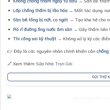
Không chống thấm ngay từ đầu
→ Sàn dễ thấm 
Lớp chống thấm bị lão hóa
→ Mất tác dụng, nư
Sàn bê tông bị nứt, co ngót
→ Tạo khe hở cho 
Rò rỉ đường ống nước âm sàn
→ Gây thấm liên t
Thi công sai kỹ thuật
→ Không xử lý kỹ các điể
👉 Đây là các nguyên nhân chính khiến cần
chống
🔗 Xem thêm:
Sửa Nhà Trọn Gói
GỌI THỢ 