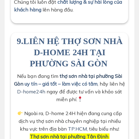
Chúng tôi luôn đặt
chất lượng & sự hài lòng của
khách hàng
lên hàng đầu.
9.
LIÊN HỆ THỢ SƠN NHÀ
D-HOME 24H TẠI
PHƯỜNG SÀI GÒN
Nếu bạn đang tìm
thợ sơn nhà tại phường Sài
Gòn
uy tín – giá tốt – làm việc có tâm
, hãy liên hệ
D-home24h
ngay để được tư vấn và khảo sát
miễn phí.
Ngoài ra, D-home 24H hiện đang cung cấp
dịch vụ thợ sơn nhà chuyên nghiệp tại nhiều
khu vực trên địa bàn
TP.HCM
, tiêu biểu như:
Thợ sơn nhà tại phường Tân Định