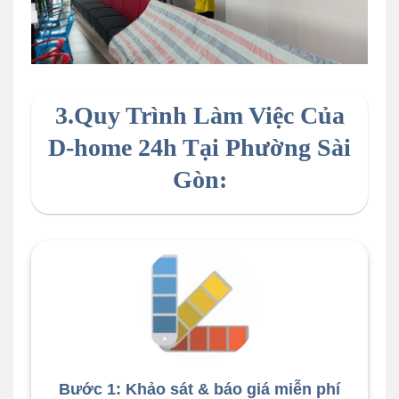
dich-vu--son-nha-tai-tp-hcm-tron-goi-d-home-24h
3.Quy Trình Làm Việc Của
D-home 24h Tại Phường Sài
Gòn:
Bước 1: Khảo sát & báo giá miễn phí