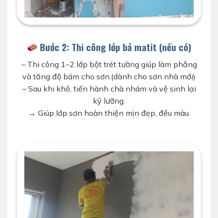
vệ sinh tường cũ trước khi thi công sơn nhà hình
ảnh d-home 24h
Bước 2: Thi công lớp bả matit (nếu có)
– Thi công 1–2 lớp bột trét tường giúp làm phẳng
và tăng độ bám cho sơn.(dành cho sơn nhà mới)
– Sau khi khô, tiến hành chà nhám và vệ sinh lại
kỹ lưỡng.
→ Giúp lớp sơn hoàn thiện mịn đẹp, đều màu.