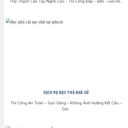
Thợ Thạch Cao Tay Nghề Cao – Thi Công Đẹp – Bền – Giá Rõ...
DỊCH VỤ ĐỤC PHÁ NHÀ CŨ
Thi Công An Toàn – Gọn Gàng – Không Ảnh Hưởng Kết Cấu –
Giá...