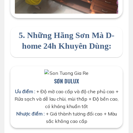
thợ vệ sinh sạch sẽ khi sơn hoàn thiện
5. Những Hãng Sơn Mà D-
home 24h Khuyên Dùng:
SƠN DULUX
Ưu điểm :
+ Độ mờ cao cấp và độ che phủ cao +
Rửa sạch và dễ lau chùi, mùi thấp + Độ bền cao,
có kháng khuẩn tốt
Nhược điểm :
+ Giá thành tương đối cao + Màu
sắc không cao cấp