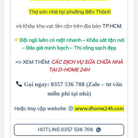
Thợ sơn nhà tại phường Bến Thành
và Khắp khu vực lân cận trên địa bàn
TP.HCM
.
Đội ngũ luôn có mặt nhanh – Khảo sát tận nơi
– Báo giá minh bạch – Thi công sạch đẹp
=> XEM THÊM:
CÁC DỊCH VỤ SỬA CHỮA NHÀ
TẠI D-HOME 24H
Gọi ngay:
0357 536 708 (Zalo – tư vấn
miễn phí tại nhà)
Hoặc truy cập website:
www.dhome24h.com
HOTLINE:0357 536 708