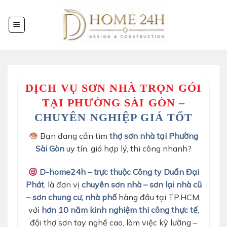
Chuyển
đến
nội
dung
DỊCH VỤ SƠN NHÀ TRỌN GÓI
TẠI PHƯỜNG SÀI GÒN
–
CHUYÊN NGHIỆP GIÁ TỐT
Bạn đang cần tìm
thợ sơn nhà tại Phường
Sài Gòn
uy tín, giá hợp lý, thi công nhanh?
D-home24h – trực thuộc Công ty Duẩn Đại
Phát
, là đơn vị
chuyên sơn nhà – sơn lại nhà cũ
– sơn chung cư, nhà phố
hàng đầu tại TP.HCM,
với
hơn 10 năm kinh nghiệm thi công thực tế
,
đội thợ sơn tay nghề cao, làm việc kỹ lưỡng –