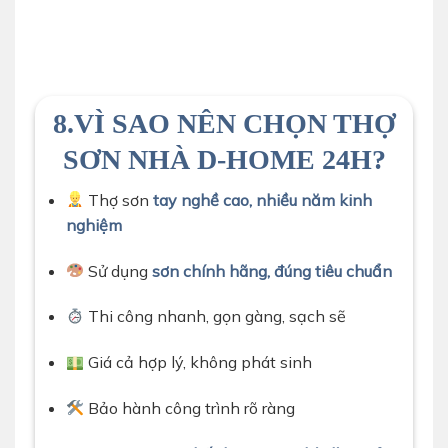
thợ sơn nhà d-home 24 đang vệ sinh lại tường cũ trước
8.VÌ SAO NÊN CHỌN THỢ
khi sơn
SƠN NHÀ D-HOME 24H?
Thợ sơn
tay nghề cao, nhiều năm kinh
nghiệm
Sử dụng
sơn chính hãng, đúng tiêu chuẩn
Thi công nhanh, gọn gàng, sạch sẽ
Giá cả hợp lý, không phát sinh
Bảo hành công trình rõ ràng