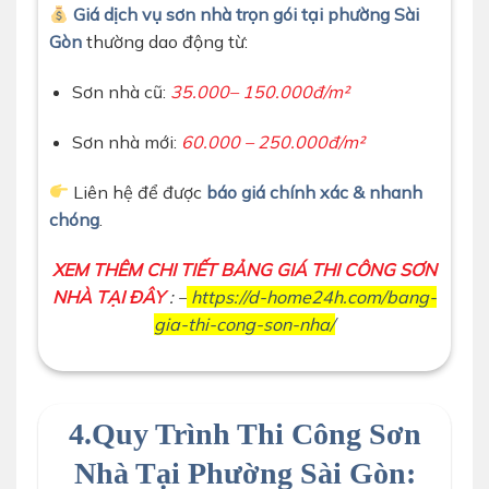
Giá dịch vụ sơn nhà trọn gói tại phường Sài
Gòn
thường dao động từ:
Sơn nhà cũ:
35.000– 150.000đ/m²
Sơn nhà mới:
60.000 – 250.000đ/m²
Liên hệ để được
báo giá chính xác & nhanh
chóng
.
XEM THÊM CHI TIẾT BẢNG GIÁ THI CÔNG SƠN
NHÀ TẠI ĐÂY
: –
https://d-home24h.com/bang-
gia-thi-cong-son-nha/
4.Quy Trình Thi Công Sơn
Nhà Tại Phường Sài Gòn: