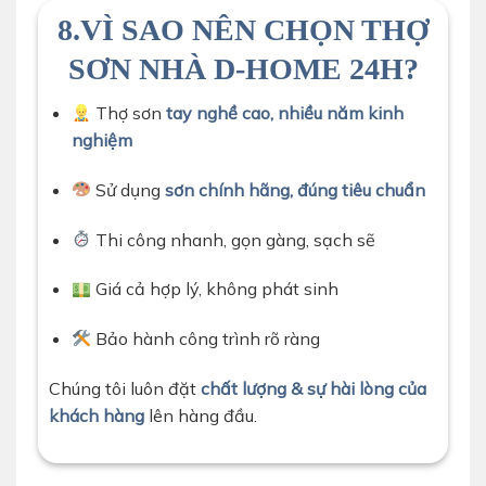
thợ sơn nhà d-home 24 đang vệ sinh lại tường cũ trước
8.VÌ SAO NÊN CHỌN THỢ
khi sơn
SƠN NHÀ D-HOME 24H?
Thợ sơn
tay nghề cao, nhiều năm kinh
nghiệm
Sử dụng
sơn chính hãng, đúng tiêu chuẩn
Thi công nhanh, gọn gàng, sạch sẽ
Giá cả hợp lý, không phát sinh
Bảo hành công trình rõ ràng
Chúng tôi luôn đặt
chất lượng & sự hài lòng của
khách hàng
lên hàng đầu.