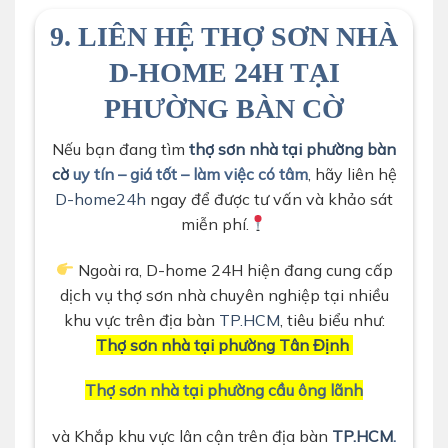
9.
LIÊN HỆ THỢ SƠN NHÀ
D-HOME 24H TẠI
PHƯỜNG BÀN CỜ
Nếu bạn đang tìm
thợ sơn nhà tại phường bàn
cờ
uy tín – giá tốt – làm việc có tâm
, hãy liên hệ
D-home24h
ngay để được tư vấn và khảo sát
miễn phí.
Ngoài ra, D-home 24H hiện đang cung cấp
dịch vụ thợ sơn nhà chuyên nghiệp tại nhiều
khu vực trên địa bàn
TP.HCM
, tiêu biểu như:
Thợ sơn nhà tại phường Tân Định
Thợ sơn nhà tại phường cầu ông lãnh
và Khắp khu vực lân cận trên địa bàn
TP.HCM
.