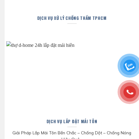
DỊCH VỤ XỬ LÝ CHỐNG THẤM TPHCM
DỊCH VỤ LẮP ĐẶT MÁI TÔN
Giải Pháp Lắp Mái Tôn Bền Chắc – Chống Dột – Chống Nóng