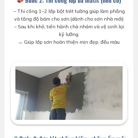
– Thi công 1–2 lớp bột trét tường giúp làm phẳng
và tăng độ bám cho sơn.(dành cho sơn nhà mới)
– Sau khi khô, tiến hành chà nhám và vệ sinh lại
kỹ lưỡng.
→ Giúp lớp sơn hoàn thiện mịn đẹp, đều màu.
thợ sơn d-home 24h đang bả lại nhà cũ