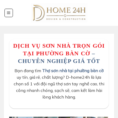
Chuyển
đến
nội
dung
DỊCH VỤ SƠN NHÀ TRỌN GÓI
TẠI PHƯỜNG BÀN CỜ
–
CHUYÊN NGHIỆP GIÁ TỐT
Bạn đang tìm
Thợ sơn nhà tại phường bàn cờ
uy tín, giá rẻ, chất lượng? D-home24h là lựa
chọn số 1 với đội ngũ thợ sơn tay nghề cao, thi
công nhanh chóng, sạch sẽ, cam kết làm hài
lòng khách hàng.