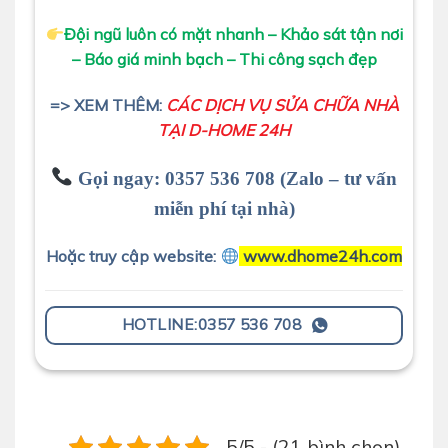
Đội ngũ luôn có mặt nhanh – Khảo sát tận nơi
– Báo giá minh bạch – Thi công sạch đẹp
=> XEM THÊM:
CÁC DỊCH VỤ SỬA CHỮA NHÀ
TẠI D-HOME 24H
Gọi ngay:
0357 536 708 (Zalo – tư vấn
miễn phí tại nhà)
Hoặc truy cập website:
www.dhome24h.com
HOTLINE:0357 536 708
5/5 - (21 bình chọn)