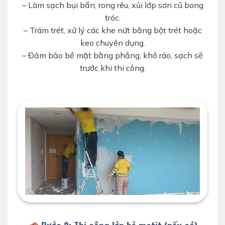
– Làm sạch bụi bẩn, rong rêu, xủi lớp sơn cũ bong
tróc.
– Trám trét, xử lý các khe nứt bằng bột trét hoặc
keo chuyên dụng.
– Đảm bảo bề mặt bằng phẳng, khô ráo, sạch sẽ
trước khi thi công.
vệ sinh tường cũ trước khi thi công sơn nhà hình
ảnh d-home 24h
Bước 2: Thi công lớp bả matit (nếu có)