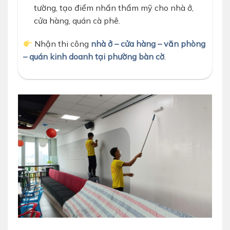
tường, tạo điểm nhấn thẩm mỹ cho nhà ở,
cửa hàng, quán cà phê.
Nhận thi công
nhà ở – cửa hàng – văn phòng
– quán kinh doanh tại phường bàn cờ
.
dich-vu--son-nha-tai-tp-hcm-tron-goi-d-home-24h