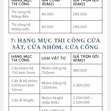
HẠNG MỤC
GIÁ CÔNG
GIÁ TRỌN GÓI
THI CÔNG
(Đ/M2)
(Đ/M2)
Thi công hệ
80.000
285.000
thống điện
Thi công hệ
80.000
285.000
thống nước
7: HẠNG MỤC THI CÔNG CỬA
SẮT, CỬA NHÔM, CỬA CỔNG
HẠNG MỤC
GIÁ TRỌN GÓI
LOẠI VẬT TƯ
THI CÔNG
(Đ/M2)
Cửa nhôm hệ
Nhôm trắng hệ
880.000
750 kính 5mm
750mm
Cửa đi hệ nhôm
Nhôm trắng hệ
1000mm kính
1.400.000
1000mm
10mm
Nhôm Xingfa
2.200.000 –
Cửa đi Xingfa
nhập khẩu
2.500.000
Kính cường lực