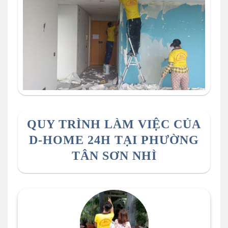
thợ sơn nhà d-home 24 đang vệ sinh lại tường cũ
trước khi sơn
QUY TRÌNH LÀM VIỆC CỦA
D-HOME 24H TẠI PHƯỜNG
TÂN SƠN NHÌ