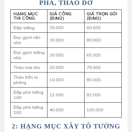
PHÁ, THÁO DỠ
HẠNG MỤC
GIÁ CÔNG
GIÁ TRỌN GÓI
THI CÔNG
(Đ/M2)
(Đ/M2)
Đập tường
30.000
60.000
Đục gạch nền
30.000
80.000
nhà
Đục gạch tường
30.000
65.000
nhà
Tháo mái tôn
20.000
70.000
Tháo trần la
10.000
80.000
phông
Đập phá tường
22.000
82.000
100
Đập phá tường
40.000
100.000
200
2: HẠNG MỤC XÂY TÔ TƯỜNG