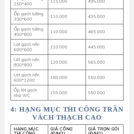
115.000
495.000
250*400
Ốp gạch tường
110.000
435.000
300*600
Ốp gạch tường
110.000
465.000
400*800
Lát gạch nền
110.000
445.000
600*600
Lát gạch nền
120.000
565.000
800*800
Lát gạch nền
180.000
550.000
600*1200
Ốp lát gạch
155.000
550.000
nhà WC
4: HẠNG MỤC THI CÔNG TRẦN
VÁCH THẠCH CAO
HẠNG MỤC
GIÁ CÔNG
GIÁ TRỌN GÓI
THI CÔNG
(Đ/M2)
(Đ/M2)