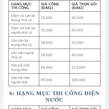
HẠNG MỤC
GIÁ CÔNG
GIÁ TRỌN GÓI
THI CÔNG
(Đ/M2)
(Đ/M2)
Dặm vá sơn lại
25.000
45.000
trong nhà cũ
Dặm vá sơn lại
35.000
65.000
ngoài nhà cũ
Lăn sơn lại
18.000
35.000
trong nhà cũ
Lăn sơn ngoài
28.000
45.000
nhà cũ
Sơn bả mới
65.000
115.000
trong nhà
Sơn bả mới
85.000
165.000
ngoài nhà
6: HẠNG MỤC THI CÔNG ĐIỆN
NƯỚC