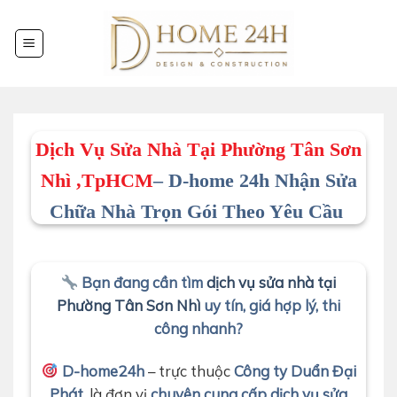
Chuyển
đến
nội
dung
Dịch Vụ Sửa Nhà Tại Phường Tân Sơn
Nhì ,TpHCM
– D-home 24h Nhận Sửa
Chữa Nhà Trọn Gói Theo Yêu Cầu
Bạn đang cần tìm
dịch vụ sửa nhà tại
Phường Tân Sơn Nhì
uy tín, giá hợp lý, thi
công nhanh?
D-home24h
– trực thuộc
Công ty Duẩn Đại
Phát
, là đơn vị
chuyên cung cấp dịch vụ sửa