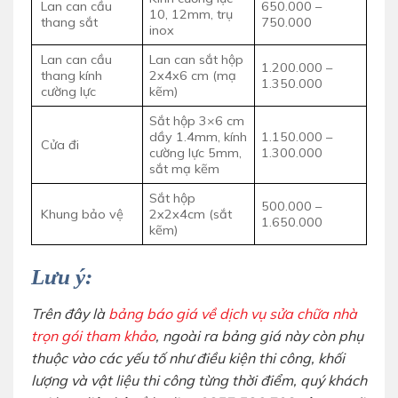
Lan can cầu
650.000 –
10, 12mm, trụ
thang sắt
750.000
inox
Lan can cầu
Lan can sắt hộp
1.200.000 –
thang kính
2x4x6 cm (mạ
1.350.000
cường lực
kẽm)
Sắt hộp 3×6 cm
dầy 1.4mm, kính
1.150.000 –
Cửa đi
cường lực 5mm,
1.300.000
sắt mạ kẽm
Sắt hộp
500.000 –
Khung bảo vệ
2x2x4cm (sắt
1.650.000
kẽm)
Lưu ý:
Trên đây là
bảng báo giá về dịch vụ sửa chữa nhà
trọn gói tham khảo
, ngoài ra bảng giá này còn phụ
thuộc vào các yếu tố như điều kiện thi công, khối
lượng và vật liệu thi công từng thời điểm, quý khách