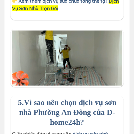
Xem thêm dịch vụ sửa chữa tổng thể tại:
Dịch
Vụ Sơn Nhà Trọn Gói
thợ d-home 24h đang tiến hành sơn tường trọn gói
5.Vì sao nên chọn dịch vụ sơn
nhà Phường An Đông của D-
home24h?
Giữa nhiều đơn vị cung cấp
dịch vụ sơn nhà