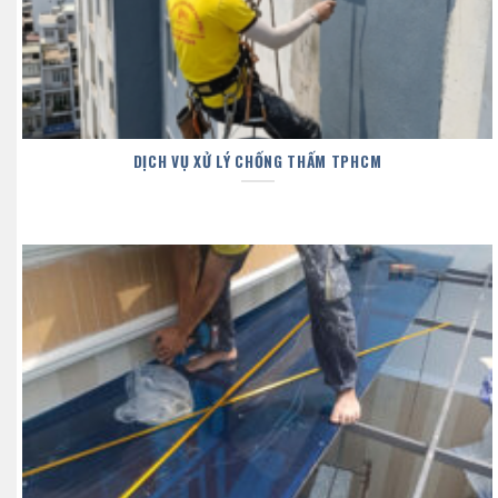
DỊCH VỤ XỬ LÝ CHỐNG THẤM TPHCM