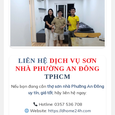
sơn lại căn hộ chung cư hoàn thiện bàn giao cho anh
giáp quận 8
LIÊN HỆ
DỊCH VỤ SƠN
NHÀ PHƯỜNG AN ĐÔNG
TPHCM
Nếu bạn đang cần
thợ sơn nhà Phường An Đông
uy tín, giá tốt
, hãy liên hệ ngay:
Hotline: 0357 536 708
Website:
https://dhome24h.com