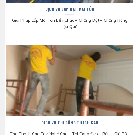
DỊCH VỤ LẮP ĐẶT MÁI TÔN
Giải Pháp Lắp Mái Tôn Bền Chắc – Chống Dột – Chống Nóng
Hiệu Quả...
DỊCH VỤ THI CÔNG THẠCH CAO
Thợ Thạch Cao Tay Nghề Cao – Thi Công Đẹp – Bền – Giá Rõ...