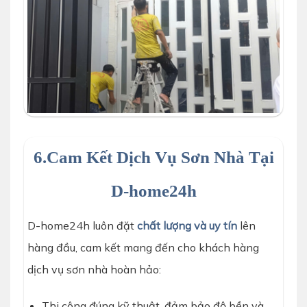
SƠN CỬA SẮT 4 CÁNH CỦA D-HOIME24H
6.Cam Kết Dịch Vụ Sơn Nhà Tại
D-home24h
D-home24h luôn đặt
chất lượng và uy tín
lên
hàng đầu, cam kết mang đến cho khách hàng
dịch vụ sơn nhà hoàn hảo:
Thi công đúng kỹ thuật, đảm bảo độ bền và