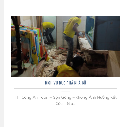
DỊCH VỤ ĐỤC PHÁ NHÀ CŨ
Thi Công An Toàn – Gọn Gàng – Không Ảnh Hưởng Kết
Cấu – Giá...