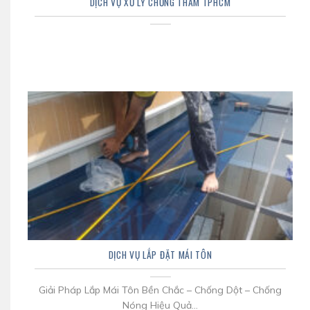
DỊCH VỤ XỬ LÝ CHỐNG THẤM TPHCM
DỊCH VỤ LẮP ĐẶT MÁI TÔN
Giải Pháp Lắp Mái Tôn Bền Chắc – Chống Dột – Chống
Nóng Hiệu Quả...