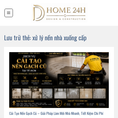
Chuyển
đến
nội
dung
Lưu trữ thẻ:
xử lý nền nhà xuống cấp
Cải Tạo Nền Gạch Cũ – Giải Pháp Làm Mới Nhà Nhanh, Tiết Kiệm Chi Phí