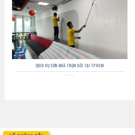
DỊCH VỤ SƠN NHÀ TRỌN GÓI TẠI TP.HCM