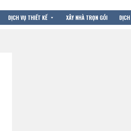
DỊCH VỤ THIẾT KẾ
XÂY NHÀ TRỌN GÓI
DỊCH