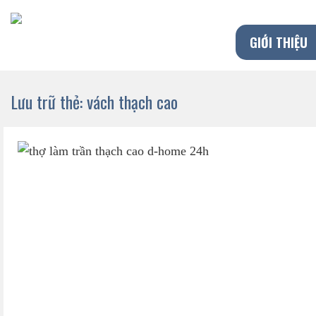
Chuyển
đến
GIỚI THIỆU
nội
dung
Lưu trữ thẻ:
vách thạch cao