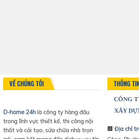
VỀ CHÚNG TÔI
THÔNG TI
CÔNG T
XÂY DỰ
D-home 24h
là công ty hàng đầu
trong lĩnh vực thiết kế, thi công nội
🏢
Địa chỉ tr
thất và cải tạo, sửa chữa nhà trọn