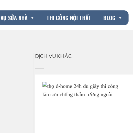
 VỤ SỬA NHÀ
THI CÔNG NỘI THẤT
BLOG
DỊCH VỤ KHÁC