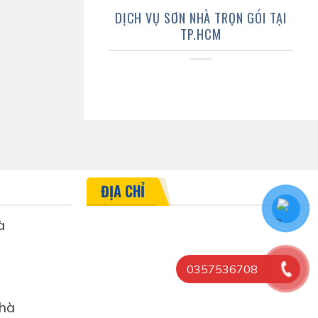
DỊCH VỤ SƠN NHÀ TRỌN GÓI TẠI
TP.HCM
ĐỊA CHỈ
à
0357536708
hà