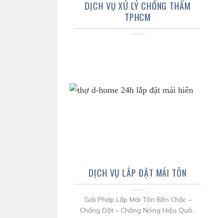
DỊCH VỤ XỬ LÝ CHỐNG THẤM
TPHCM
DỊCH VỤ LẮP ĐẶT MÁI TÔN
Giải Pháp Lắp Mái Tôn Bền Chắc –
Chống Dột – Chống Nóng Hiệu Quả...