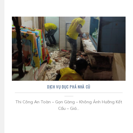
DỊCH VỤ ĐỤC PHÁ NHÀ CŨ
Thi Công An Toàn – Gọn Gàng – Không Ảnh Hưởng Kết
Cấu – Giá...