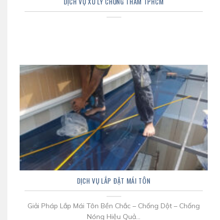
DỊCH VỤ XỬ LÝ CHỐNG THẤM TPHCM
DỊCH VỤ LẮP ĐẶT MÁI TÔN
Giải Pháp Lắp Mái Tôn Bền Chắc – Chống Dột – Chống
Nóng Hiệu Quả...