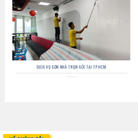
DỊCH VỤ SƠN NHÀ TRỌN GÓI TẠI TP.HCM