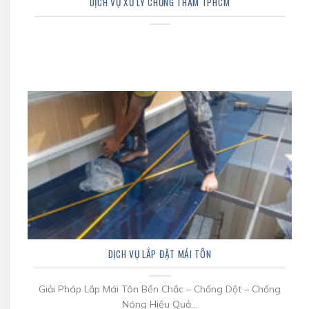
DỊCH VỤ XỬ LÝ CHỐNG THẤM TPHCM
DỊCH VỤ LẮP ĐẶT MÁI TÔN
Giải Pháp Lắp Mái Tôn Bền Chắc – Chống Dột – Chống
Nóng Hiệu Quả...