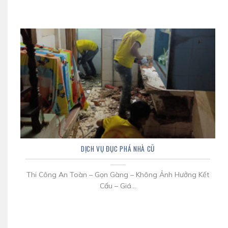
DỊCH VỤ ĐỤC PHÁ NHÀ CŨ
Thi Công An Toàn – Gọn Gàng – Không Ảnh Hưởng Kết
Cấu – Giá...