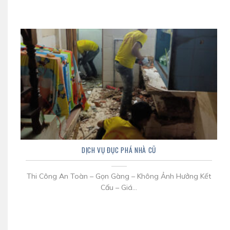
DỊCH VỤ ĐỤC PHÁ NHÀ CŨ
Thi Công An Toàn – Gọn Gàng – Không Ảnh Hưởng Kết
Cấu – Giá...