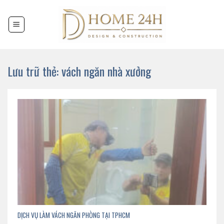
Chuyển
đến
nội
dung
Lưu trữ thẻ:
vách ngăn nhà xưởng
DỊCH VỤ LÀM VÁCH NGĂN PHÒNG TẠI TPHCM