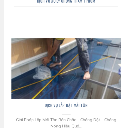
DỊCH VỤ XỬ LÝ CHỐNG THẤM TPHCM
DỊCH VỤ LẮP ĐẶT MÁI TÔN
Giải Pháp Lắp Mái Tôn Bền Chắc – Chống Dột – Chống
Nóng Hiệu Quả...