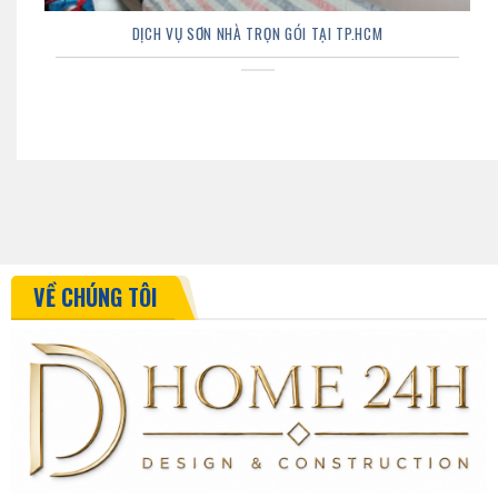
DỊCH VỤ SƠN NHÀ TRỌN GÓI TẠI TP.HCM
VỀ CHÚNG TÔI