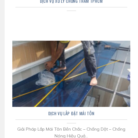
DỊCH VỤ XỬ LÝ CHỐNG THẤM TPHCM
DỊCH VỤ LẮP ĐẶT MÁI TÔN
Giải Pháp Lắp Mái Tôn Bền Chắc – Chống Dột – Chống
Nóng Hiệu Quả...