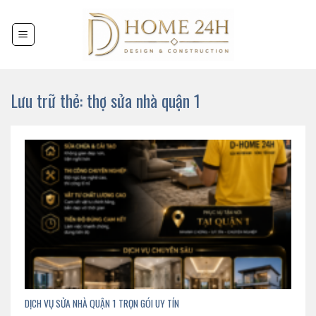
Chuyển
đến
nội
dung
Lưu trữ thẻ:
thợ sửa nhà quận 1
DỊCH VỤ SỬA NHÀ QUẬN 1 TRỌN GÓI UY TÍN