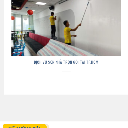
DỊCH VỤ SƠN NHÀ TRỌN GÓI TẠI TP.HCM