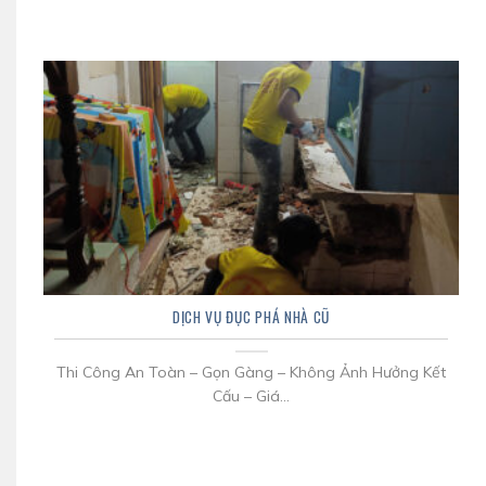
DỊCH VỤ ĐỤC PHÁ NHÀ CŨ
Thi Công An Toàn – Gọn Gàng – Không Ảnh Hưởng Kết
Cấu – Giá...