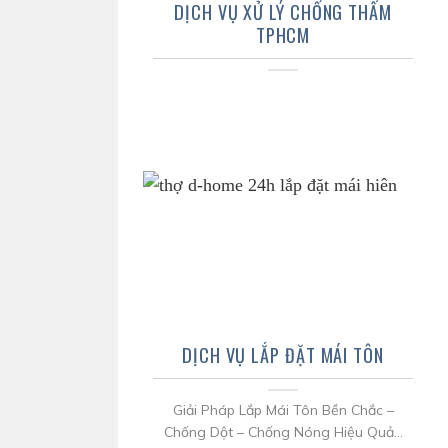
DỊCH VỤ XỬ LÝ CHỐNG THẤM
TPHCM
DỊCH VỤ LẮP ĐẶT MÁI TÔN
Giải Pháp Lắp Mái Tôn Bền Chắc –
Chống Dột – Chống Nóng Hiệu Quả...