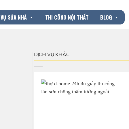
 VỤ SỬA NHÀ
THI CÔNG NỘI THẤT
BLOG
DỊCH VỤ KHÁC