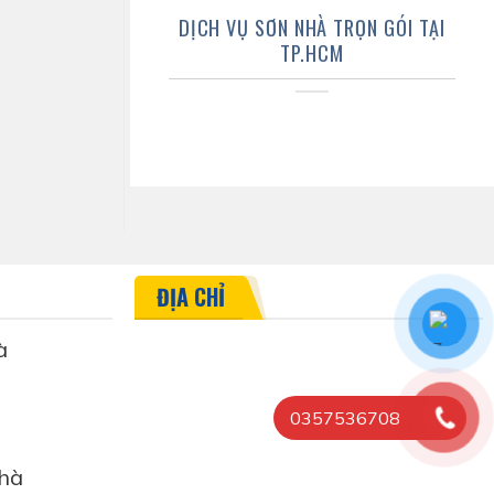
DỊCH VỤ SƠN NHÀ TRỌN GÓI TẠI
TP.HCM
ĐỊA CHỈ
à
0357536708
hà