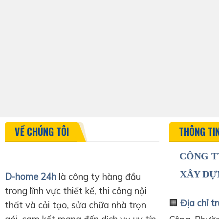
VỀ CHÚNG TÔI
THÔNG TI
CÔNG T
XÂY DỰ
D-home 24h
là công ty hàng đầu
trong lĩnh vực thiết kế, thi công nội
🏢
Địa chỉ tr
thất và cải tạo, sửa chữa nhà trọn