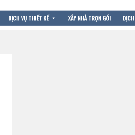
DỊCH VỤ THIẾT KẾ
XÂY NHÀ TRỌN GÓI
DỊCH