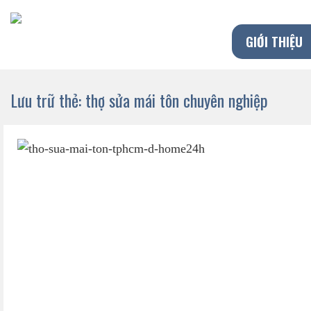
Chuyển
đến
GIỚI THIỆU
nội
dung
Lưu trữ thẻ:
thợ sửa mái tôn chuyên nghiệp