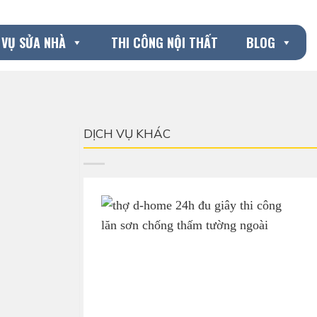
 VỤ SỬA NHÀ
THI CÔNG NỘI THẤT
BLOG
DỊCH VỤ KHÁC