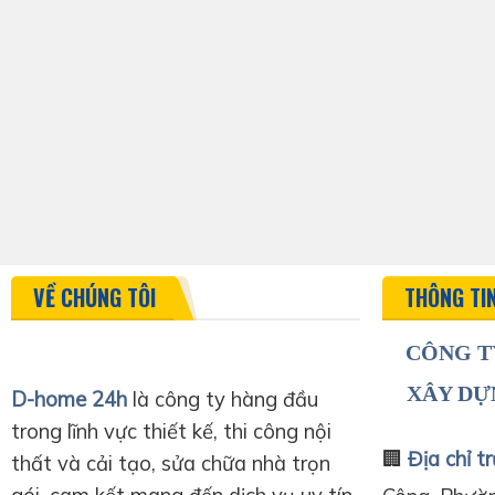
VỀ CHÚNG TÔI
THÔNG TI
CÔNG T
XÂY DỰ
D-home 24h
là công ty hàng đầu
trong lĩnh vực thiết kế, thi công nội
🏢
Địa chỉ tr
thất và cải tạo, sửa chữa nhà trọn