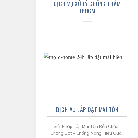
DỊCH VỤ XỬ LÝ CHỐNG THẤM
TPHCM
DỊCH VỤ LẮP ĐẶT MÁI TÔN
Giải Pháp Lắp Mái Tôn Bền Chắc –
Chống Dột – Chống Nóng Hiệu Quả...