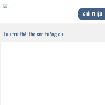
Chuyển
đến
GIỚI THIỆU
nội
dung
Lưu trữ thẻ:
thợ sơn tường cũ