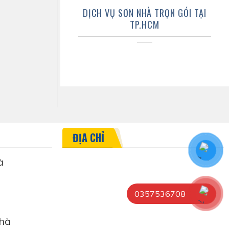
DỊCH VỤ SƠN NHÀ TRỌN GÓI TẠI
TP.HCM
ĐỊA CHỈ
à
0357536708
hà