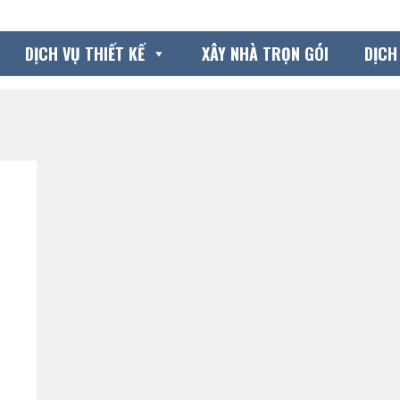
DỊCH VỤ THIẾT KẾ
XÂY NHÀ TRỌN GÓI
DỊCH