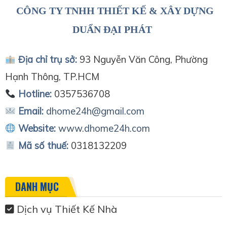
CÔNG TY TNHH THIẾT KẾ & XÂY DỰNG
DUẨN ĐẠI PHÁT
Địa chỉ trụ sở:
93 Nguyễn Văn Công, Phường
Hạnh Thông, TP.HCM
Hotline:
0357536708
Email:
dhome24h@gmail.com
Website:
www.dhome24h.com
Mã số thuế:
0318132209
DANH MỤC
Dịch vụ Thiết Kế Nhà