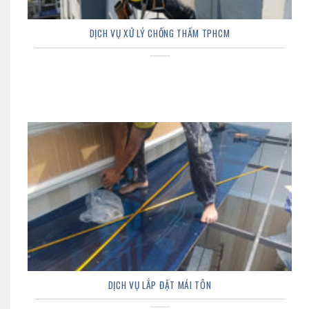
DỊCH VỤ XỬ LÝ CHỐNG THẤM TPHCM
DỊCH VỤ LẮP ĐẶT MÁI TÔN