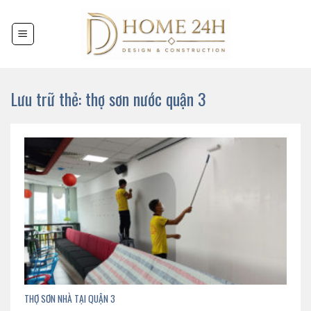
Chuyển
đến
nội
dung
Lưu trữ thẻ:
thợ sơn nước quận 3
THỢ SƠN NHÀ TẠI QUẬN 3