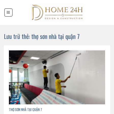
Chuyển
đến
nội
dung
Lưu trữ thẻ:
thợ sơn nhà tại quận 7
THỢ SƠN NHÀ TẠI QUẬN 7