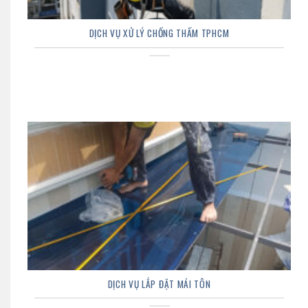
DỊCH VỤ XỬ LÝ CHỐNG THẤM TPHCM
DỊCH VỤ LẮP ĐẶT MÁI TÔN