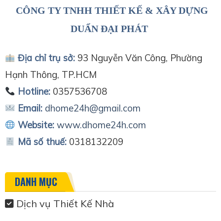
CÔNG TY TNHH THIẾT KẾ & XÂY DỰNG
DUẨN ĐẠI PHÁT
Địa chỉ trụ sở:
93 Nguyễn Văn Công, Phường
Hạnh Thông, TP.HCM
Hotline:
0357536708
Email:
dhome24h@gmail.com
Website:
www.dhome24h.com
Mã số thuế:
0318132209
DANH MỤC
Dịch vụ Thiết Kế Nhà