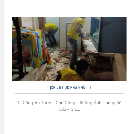
DỊCH VỤ ĐỤC PHÁ NHÀ CŨ
Thi Công An Toàn – Gọn Gàng – Không Ảnh Hưởng Kết
Cấu – Giá...