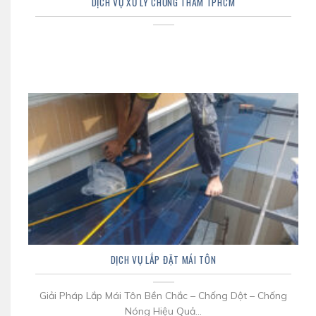
DỊCH VỤ XỬ LÝ CHỐNG THẤM TPHCM
DỊCH VỤ LẮP ĐẶT MÁI TÔN
Giải Pháp Lắp Mái Tôn Bền Chắc – Chống Dột – Chống
Nóng Hiệu Quả...