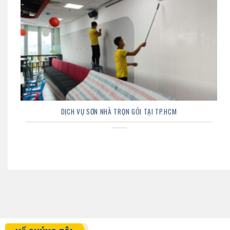
DỊCH VỤ SƠN NHÀ TRỌN GÓI TẠI TP.HCM