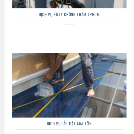
DỊCH VỤ XỬ LÝ CHỐNG THẤM TPHCM
DỊCH VỤ LẮP ĐẶT MÁI TÔN