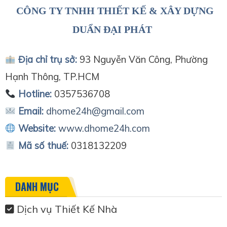
CÔNG TY TNHH THIẾT KẾ & XÂY DỰNG
DUẨN ĐẠI PHÁT
Địa chỉ trụ sở:
93 Nguyễn Văn Công, Phường
Hạnh Thông, TP.HCM
Hotline:
0357536708
Email:
dhome24h@gmail.com
Website:
www.dhome24h.com
Mã số thuế:
0318132209
DANH MỤC
Dịch vụ Thiết Kế Nhà