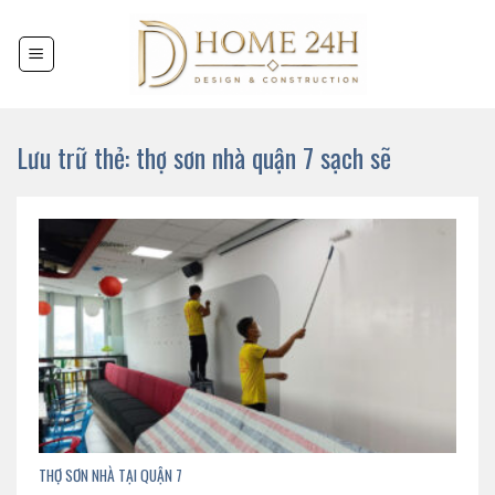
Chuyển
đến
nội
dung
Lưu trữ thẻ:
thợ sơn nhà quận 7 sạch sẽ
THỢ SƠN NHÀ TẠI QUẬN 7