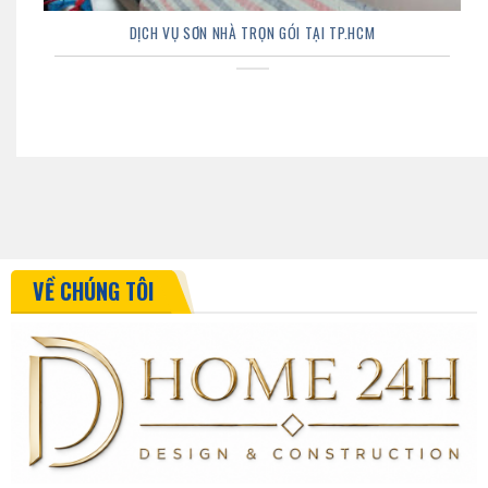
DỊCH VỤ SƠN NHÀ TRỌN GÓI TẠI TP.HCM
VỀ CHÚNG TÔI