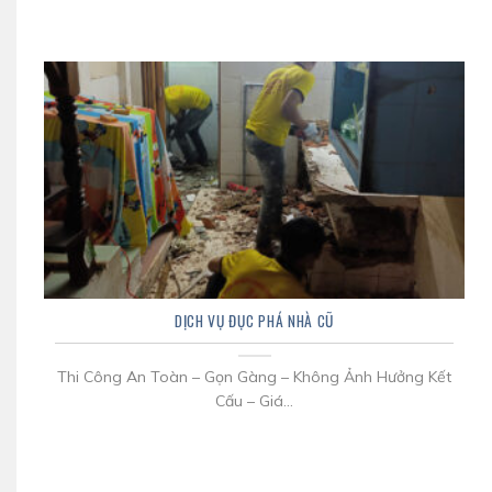
DỊCH VỤ ĐỤC PHÁ NHÀ CŨ
Thi Công An Toàn – Gọn Gàng – Không Ảnh Hưởng Kết
Cấu – Giá...