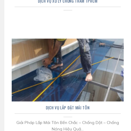
DỊCH VỤ XỬ LÝ CHỐNG THẤM TPHCM
DỊCH VỤ LẮP ĐẶT MÁI TÔN
Giải Pháp Lắp Mái Tôn Bền Chắc – Chống Dột – Chống
Nóng Hiệu Quả...