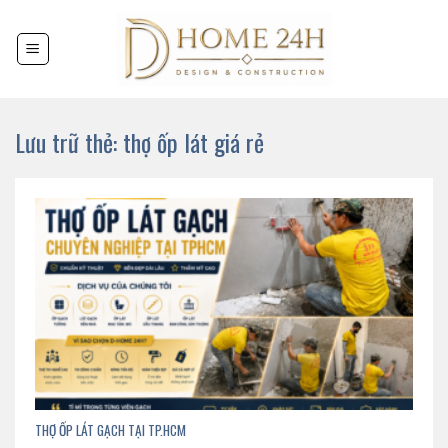
Chuyển
đến
nội
dung
Lưu trữ thẻ:
thợ ốp lát giá rẻ
THỢ ỐP LÁT GẠCH TẠI TP.HCM