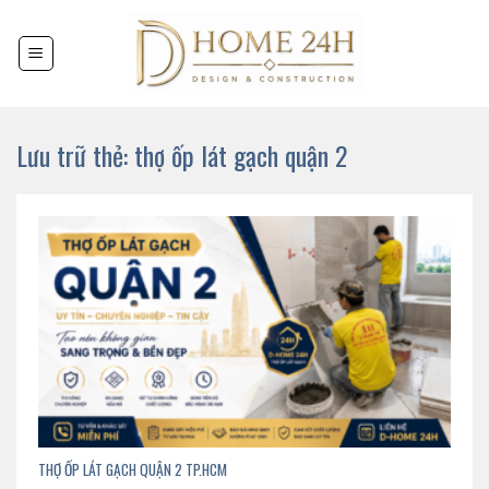
Chuyển
đến
nội
dung
Lưu trữ thẻ:
thợ ốp lát gạch quận 2
THỢ ỐP LÁT GẠCH QUẬN 2 TP.HCM