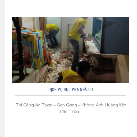
DỊCH VỤ ĐỤC PHÁ NHÀ CŨ
Thi Công An Toàn – Gọn Gàng – Không Ảnh Hưởng Kết
Cấu – Giá...