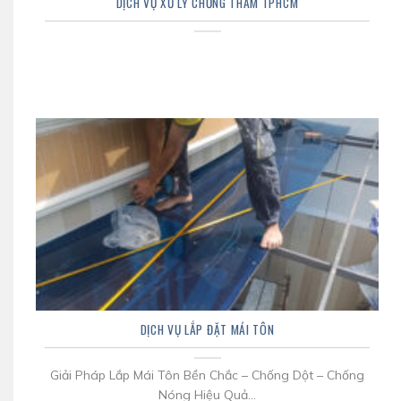
DỊCH VỤ XỬ LÝ CHỐNG THẤM TPHCM
DỊCH VỤ LẮP ĐẶT MÁI TÔN
Giải Pháp Lắp Mái Tôn Bền Chắc – Chống Dột – Chống
Nóng Hiệu Quả...