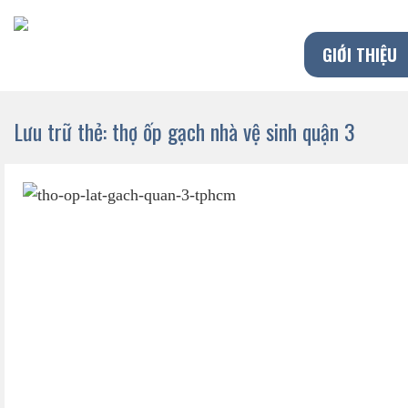
Chuyển
đến
GIỚI THIỆU
nội
dung
Lưu trữ thẻ:
thợ ốp gạch nhà vệ sinh quận 3