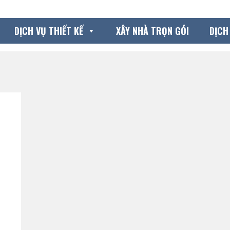
DỊCH VỤ THIẾT KẾ
XÂY NHÀ TRỌN GÓI
DỊCH