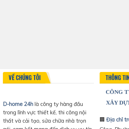
VỀ CHÚNG TÔI
THÔNG TI
CÔNG T
XÂY DỰ
D-home 24h
là công ty hàng đầu
trong lĩnh vực thiết kế, thi công nội
🏢
Địa chỉ tr
thất và cải tạo, sửa chữa nhà trọn