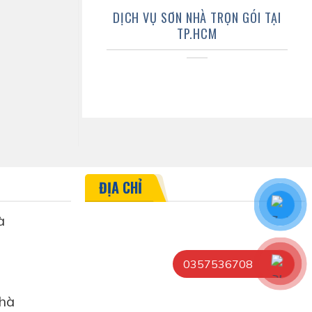
DỊCH VỤ SƠN NHÀ TRỌN GÓI TẠI
TP.HCM
ĐỊA CHỈ
à
0357536708
hà