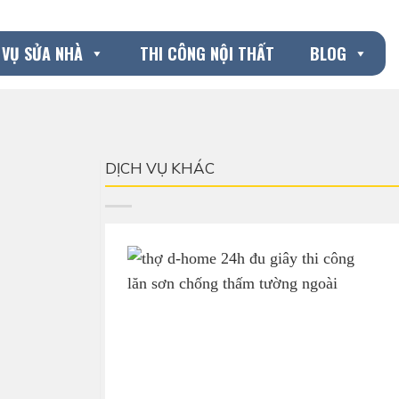
 VỤ SỬA NHÀ
THI CÔNG NỘI THẤT
BLOG
DỊCH VỤ KHÁC