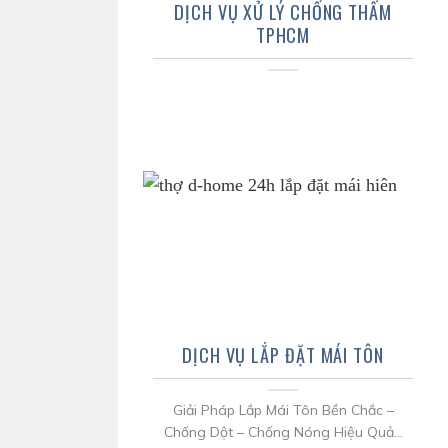
DỊCH VỤ XỬ LÝ CHỐNG THẤM
TPHCM
DỊCH VỤ LẮP ĐẶT MÁI TÔN
Giải Pháp Lắp Mái Tôn Bền Chắc –
Chống Dột – Chống Nóng Hiệu Quả...