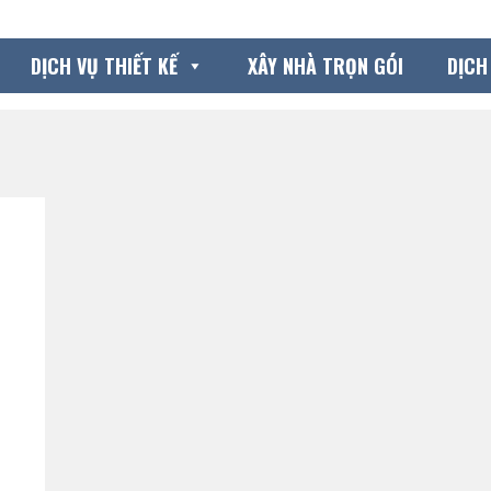
DỊCH VỤ THIẾT KẾ
XÂY NHÀ TRỌN GÓI
DỊCH