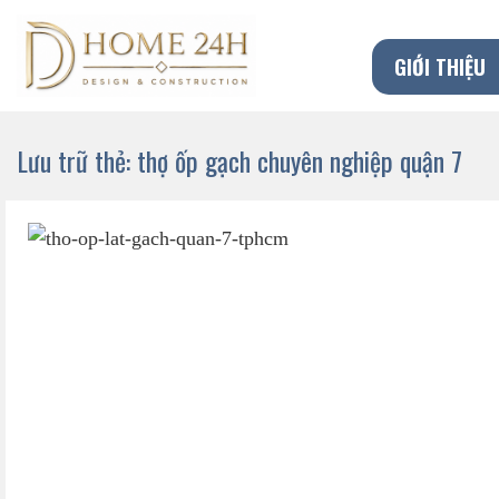
Chuyển
đến
GIỚI THIỆU
nội
dung
Lưu trữ thẻ:
thợ ốp gạch chuyên nghiệp quận 7