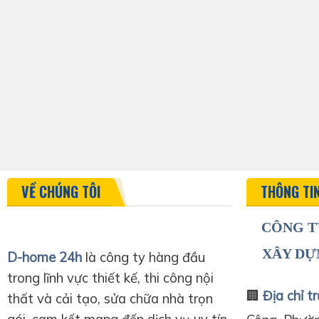
VỀ CHÚNG TÔI
THÔNG TI
CÔNG T
XÂY DỰ
D-home 24h
là công ty hàng đầu
trong lĩnh vực thiết kế, thi công nội
🏢
Địa chỉ tr
thất và cải tạo, sửa chữa nhà trọn