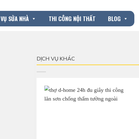
 VỤ SỬA NHÀ
THI CÔNG NỘI THẤT
BLOG
DỊCH VỤ KHÁC