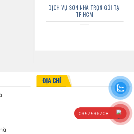
DỊCH VỤ SƠN NHÀ TRỌN GÓI TẠI
TP.HCM
ĐỊA CHỈ
à
0357536708
hà