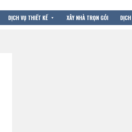
DỊCH VỤ THIẾT KẾ
XÂY NHÀ TRỌN GÓI
DỊCH