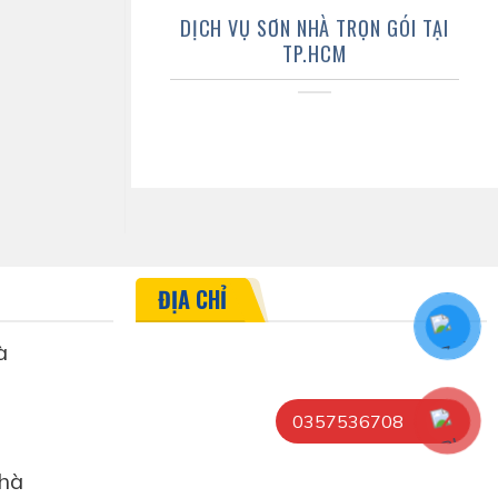
DỊCH VỤ SƠN NHÀ TRỌN GÓI TẠI
TP.HCM
ĐỊA CHỈ
à
0357536708
hà