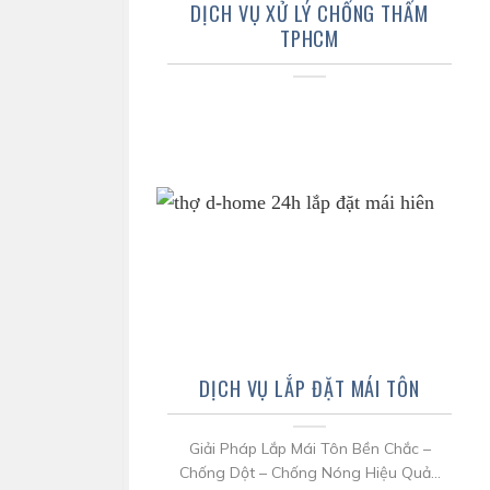
DỊCH VỤ XỬ LÝ CHỐNG THẤM
TPHCM
DỊCH VỤ LẮP ĐẶT MÁI TÔN
Giải Pháp Lắp Mái Tôn Bền Chắc –
Chống Dột – Chống Nóng Hiệu Quả...