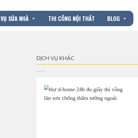
 VỤ SỬA NHÀ
THI CÔNG NỘI THẤT
BLOG
DỊCH VỤ KHÁC