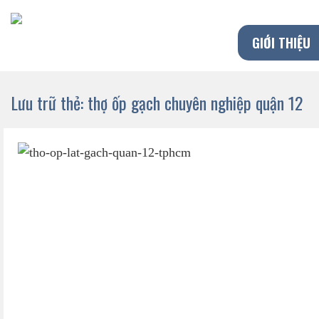
Chuyển
đến
GIỚI THIỆU
nội
dung
Lưu trữ thẻ:
thợ ốp gạch chuyên nghiệp quận 12