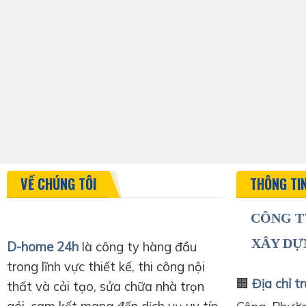
VỀ CHÚNG TÔI
THÔNG TI
CÔNG T
XÂY DỰ
D-home 24h
là công ty hàng đầu
trong lĩnh vực thiết kế, thi công nội
🏢
Địa chỉ tr
thất và cải tạo, sửa chữa nhà trọn