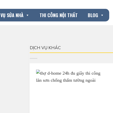
 VỤ SỬA NHÀ
THI CÔNG NỘI THẤT
BLOG
DỊCH VỤ KHÁC