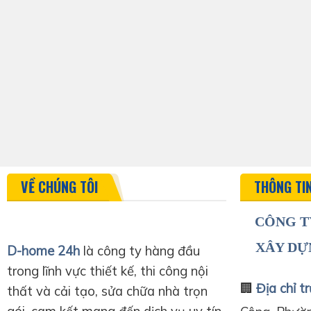
VỀ CHÚNG TÔI
THÔNG TI
CÔNG T
XÂY DỰ
D-home 24h
là công ty hàng đầu
trong lĩnh vực thiết kế, thi công nội
🏢
Địa chỉ tr
thất và cải tạo, sửa chữa nhà trọn