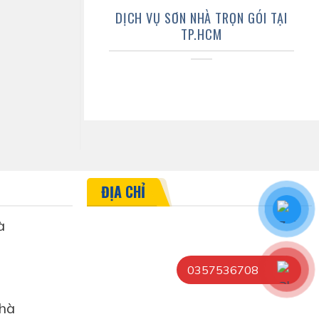
DỊCH VỤ SƠN NHÀ TRỌN GÓI TẠI
TP.HCM
ĐỊA CHỈ
à
0357536708
hà