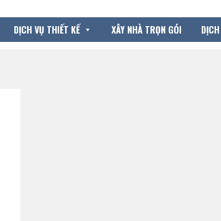
DỊCH VỤ THIẾT KẾ
XÂY NHÀ TRỌN GÓI
DỊCH