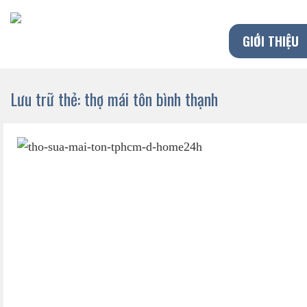
Chuyển
đến
GIỚI THIỆU
nội
dung
Lưu trữ thẻ:
thợ mái tôn bình thạnh