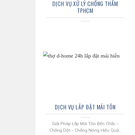
DỊCH VỤ XỬ LÝ CHỐNG THẤM
TPHCM
DỊCH VỤ LẮP ĐẶT MÁI TÔN
Giải Pháp Lắp Mái Tôn Bền Chắc –
Chống Dột – Chống Nóng Hiệu Quả...