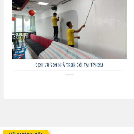
DỊCH VỤ SƠN NHÀ TRỌN GÓI TẠI TP.HCM