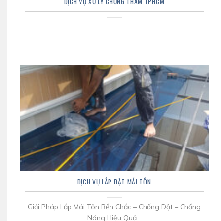
DỊCH VỤ XỬ LÝ CHỐNG THẤM TPHCM
DỊCH VỤ LẮP ĐẶT MÁI TÔN
Giải Pháp Lắp Mái Tôn Bền Chắc – Chống Dột – Chống
Nóng Hiệu Quả...