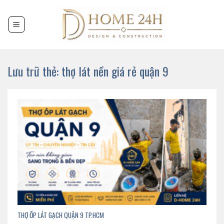
Chuyển
đến
nội
dung
Lưu trữ thẻ:
thợ lát nền giá rẻ quận 9
THỢ ỐP LÁT GẠCH QUẬN 9 TP.HCM