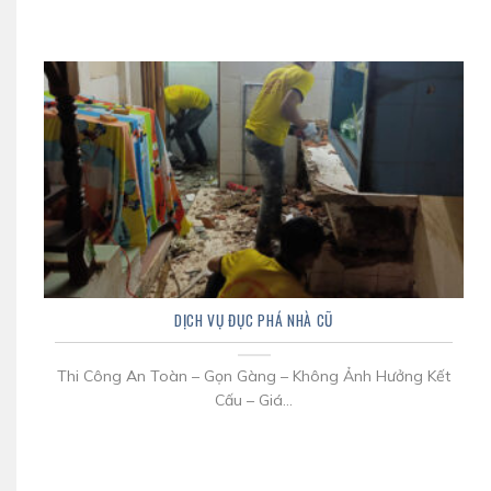
DỊCH VỤ ĐỤC PHÁ NHÀ CŨ
Thi Công An Toàn – Gọn Gàng – Không Ảnh Hưởng Kết
Cấu – Giá...