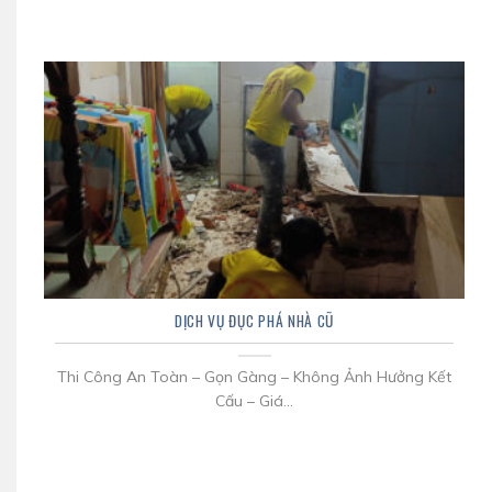
DỊCH VỤ ĐỤC PHÁ NHÀ CŨ
Thi Công An Toàn – Gọn Gàng – Không Ảnh Hưởng Kết
Cấu – Giá...