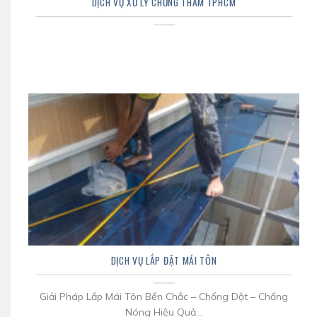
DỊCH VỤ XỬ LÝ CHỐNG THẤM TPHCM
DỊCH VỤ LẮP ĐẶT MÁI TÔN
Giải Pháp Lắp Mái Tôn Bền Chắc – Chống Dột – Chống
Nóng Hiệu Quả...