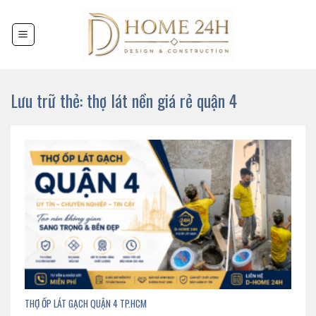
Chuyển
đến
nội
dung
Lưu trữ thẻ:
thợ lát nền giá rẻ quận 4
THỢ ỐP LÁT GẠCH QUẬN 4 TP.HCM