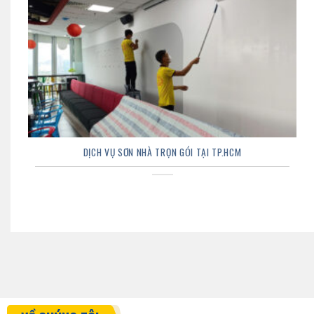
DỊCH VỤ SƠN NHÀ TRỌN GÓI TẠI TP.HCM