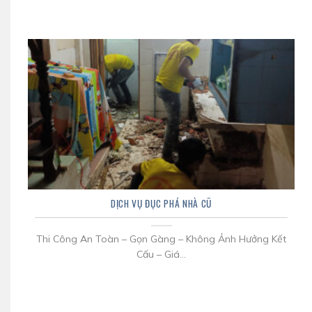
DỊCH VỤ ĐỤC PHÁ NHÀ CŨ
Thi Công An Toàn – Gọn Gàng – Không Ảnh Hưởng Kết
Cấu – Giá...