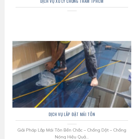
DỊCH VỤ XỬ LÝ CHỐNG THẤM TPHCM
DỊCH VỤ LẮP ĐẶT MÁI TÔN
Giải Pháp Lắp Mái Tôn Bền Chắc – Chống Dột – Chống
Nóng Hiệu Quả...