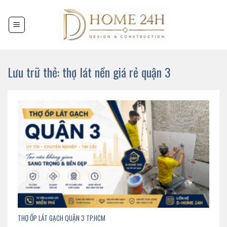
Chuyển
đến
nội
dung
Lưu trữ thẻ:
thợ lát nền giá rẻ quận 3
THỢ ỐP LÁT GẠCH QUẬN 3 TP.HCM