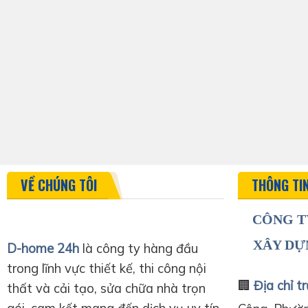
VỀ CHÚNG TÔI
THÔNG TI
CÔNG T
XÂY DỰ
D-home 24h
là công ty hàng đầu
trong lĩnh vực thiết kế, thi công nội
🏢
Địa chỉ tr
thất và cải tạo, sửa chữa nhà trọn