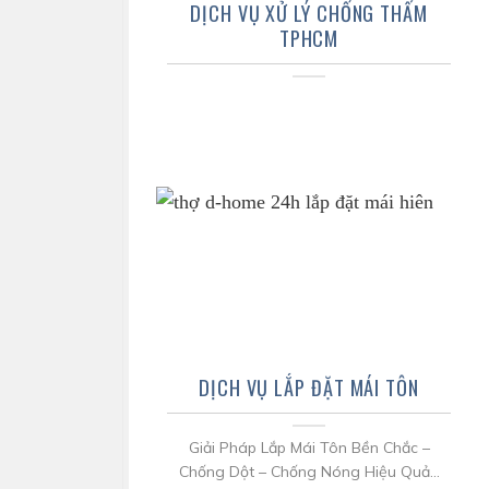
DỊCH VỤ XỬ LÝ CHỐNG THẤM
TPHCM
DỊCH VỤ LẮP ĐẶT MÁI TÔN
Giải Pháp Lắp Mái Tôn Bền Chắc –
Chống Dột – Chống Nóng Hiệu Quả...