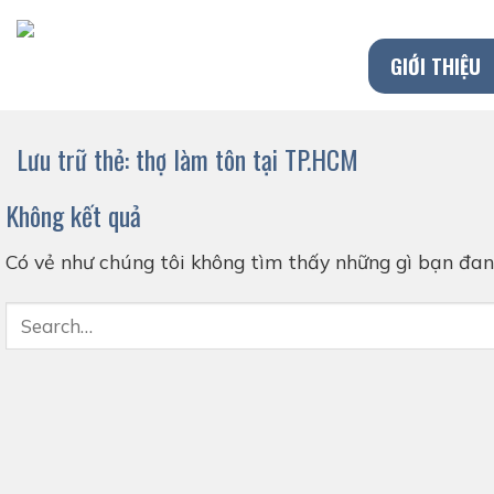
Chuyển
đến
GIỚI THIỆU
nội
dung
Lưu trữ thẻ:
thợ làm tôn tại TP.HCM
Không kết quả
Có vẻ như chúng tôi không tìm thấy những gì bạn đang