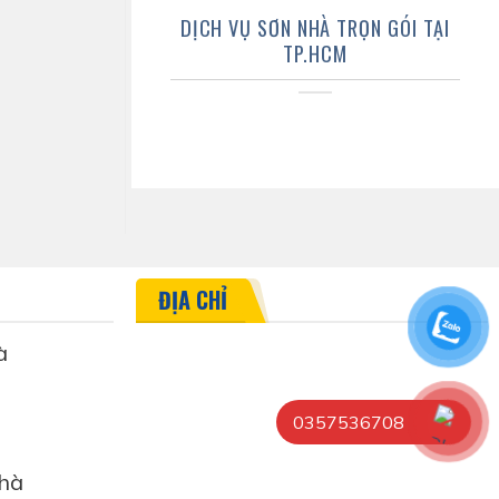
DỊCH VỤ SƠN NHÀ TRỌN GÓI TẠI
TP.HCM
ĐỊA CHỈ
à
0357536708
hà