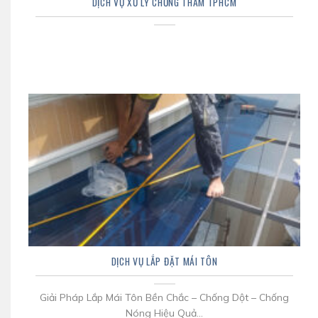
DỊCH VỤ XỬ LÝ CHỐNG THẤM TPHCM
DỊCH VỤ LẮP ĐẶT MÁI TÔN
Giải Pháp Lắp Mái Tôn Bền Chắc – Chống Dột – Chống
Nóng Hiệu Quả...