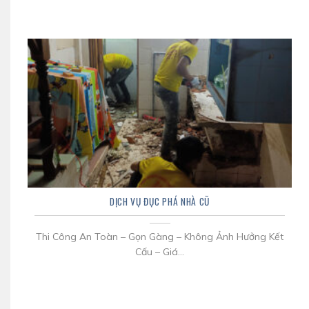
DỊCH VỤ ĐỤC PHÁ NHÀ CŨ
Thi Công An Toàn – Gọn Gàng – Không Ảnh Hưởng Kết
Cấu – Giá...