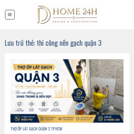
Chuyển
đến
nội
dung
Lưu trữ thẻ:
thi công nền gạch quận 3
THỢ ỐP LÁT GẠCH QUẬN 3 TP.HCM