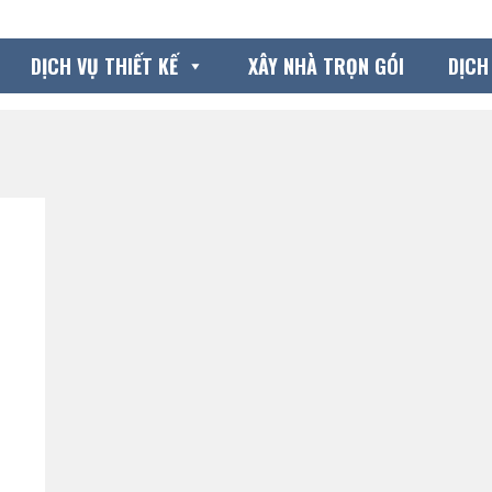
DỊCH VỤ THIẾT KẾ
XÂY NHÀ TRỌN GÓI
DỊCH