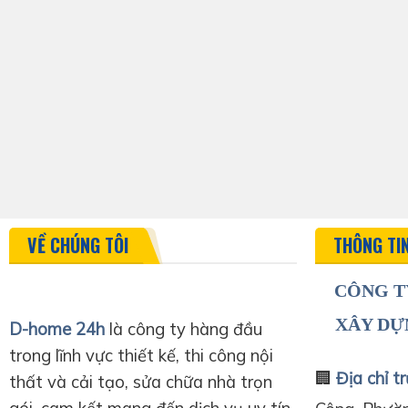
VỀ CHÚNG TÔI
THÔNG TI
CÔNG T
XÂY DỰ
D-home 24h
là công ty hàng đầu
trong lĩnh vực thiết kế, thi công nội
🏢
Địa chỉ tr
thất và cải tạo, sửa chữa nhà trọn