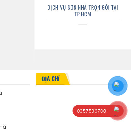
DỊCH VỤ SƠN NHÀ TRỌN GÓI TẠI
TP.HCM
ĐỊA CHỈ
à
0357536708
hà