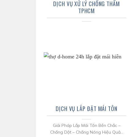
DỊCH VỤ XỬ LÝ CHỐNG THẤM
TPHCM
DỊCH VỤ LẮP ĐẶT MÁI TÔN
Giải Pháp Lắp Mái Tôn Bền Chắc –
Chống Dột – Chống Nóng Hiệu Quả...