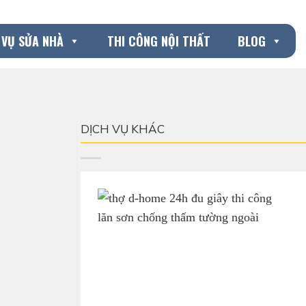
 VỤ SỬA NHÀ
THI CÔNG NỘI THẤT
BLOG
DỊCH VỤ KHÁC