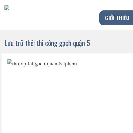
Chuyển
đến
GIỚI THIỆU
nội
dung
Lưu trữ thẻ:
thi công gạch quận 5