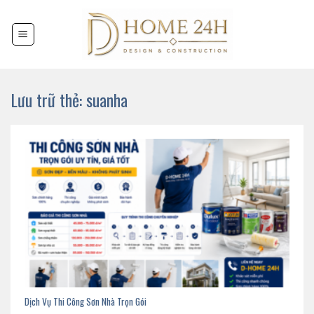
Chuyển
đến
nội
dung
Lưu trữ thẻ:
suanha
Dịch Vụ Thi Công Sơn Nhà Trọn Gói