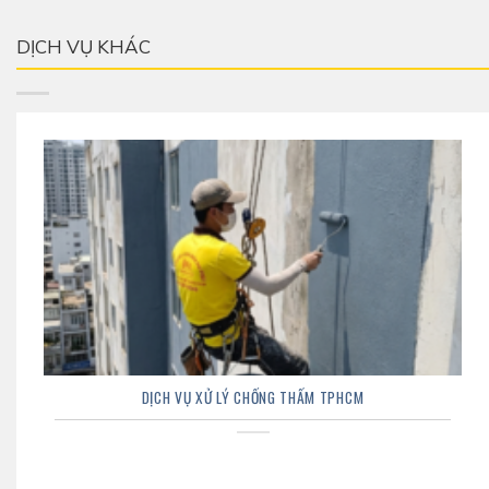
DỊCH VỤ KHÁC
DỊCH VỤ XỬ LÝ CHỐNG THẤM TPHCM